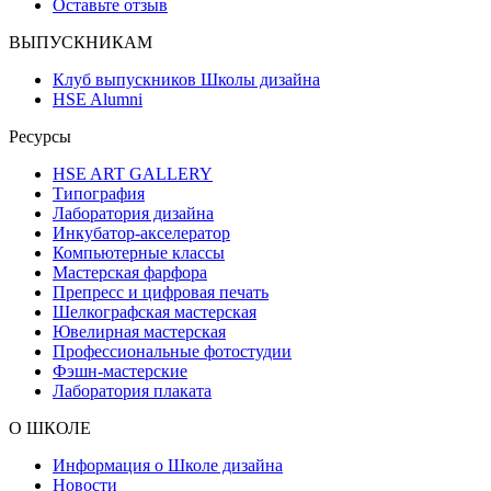
Оставьте отзыв
ВЫПУСКНИКАМ
Клуб выпускников Школы дизайна
HSE Alumni
Ресурсы
HSE ART GALLERY
Типография
Лаборатория дизайна
Инкубатор-акселератор
Компьютерные классы
Мастерская фарфора
Препресс и цифровая печать
Шелкографская мастерская
Ювелирная мастерская
Профессиональные фотостудии
Фэшн-мастерские
Лаборатория плаката
О ШКОЛЕ
Информация о Школе дизайна
Новости