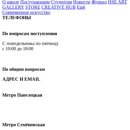
О школе
Поступающим
Студентам
Новости
Журнал
HSE ART
GALLERY
STORE
CREATIVE HUB
Ещё
Современное искусство
ТЕЛЕФОНЫ
+7 499 444-02-84
По вопросам поступления
С понедельника по пятницу
с 10:00 до 18:00
+7
495 621-87-11
По общим вопросам
АДРЕС И EMAIL
Малая Пионерская ул., 12
Метро Павелецкая
Измайловское шоссе, 44с2
Метро Семёновская