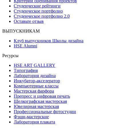
Критерии оценивания проектов
Студенческие рейтинги
Студенческое портфолио
Студенческое портфолио 2.0
Оставьте отзыв
ВЫПУСКНИКАМ
Клуб выпускников Школы дизайна
HSE Alumni
Ресурсы
HSE ART GALLERY
Типография
Лаборатория дизайна
Инкубатор-акселератор
Компьютерные классы
Мастерская фарфора
Препресс и цифровая печать
Шелкографская мастерская
Ювелирная мастерская
Профессиональные фотостудии
Фэшн-мастерские
Лаборатория плаката