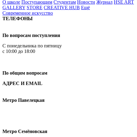
О школе
Поступающим
Студентам
Новости
Журнал
HSE ART
GALLERY
STORE
CREATIVE HUB
Ещё
Современное искусство
ТЕЛЕФОНЫ
+7 499 444-02-84
По вопросам поступления
С понедельника по пятницу
с 10:00 до 18:00
+7
495 621-87-11
По общим вопросам
АДРЕС И EMAIL
Малая Пионерская ул., 12
Метро Павелецкая
Измайловское шоссе, 44с2
Метро Семёновская