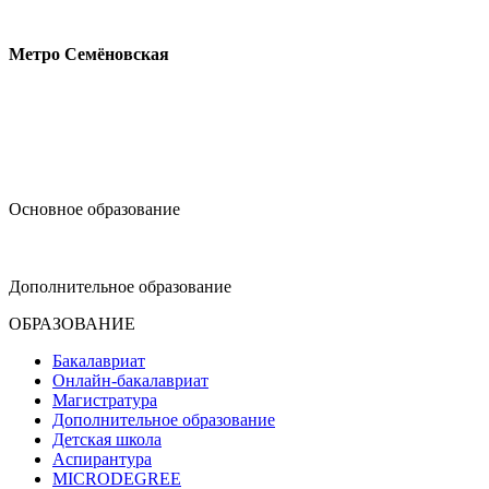
Измайловское шоссе, 44с2
Метро Семёновская
design@hse.ru
Основное образование
dop-design@hse.ru
Дополнительное образование
ОБРАЗОВАНИЕ
Бакалавриат
Онлайн-бакалавриат
Магистратура
Дополнительное образование
Детская школа
Аспирантура
MICRODEGREE