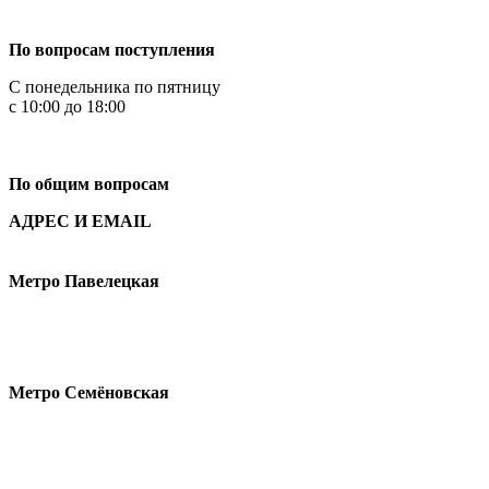
+7 499 444-02-84
По вопросам поступления
С понедельника по пятницу
с 10:00 до 18:00
+7
495 621-87-11
По общим вопросам
АДРЕС И EMAIL
Малая Пионерская ул., 12
Метро Павелецкая
Измайловское шоссе, 44с2
Метро Семёновская