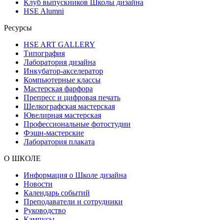
Клуб выпускников Школы дизайна
HSE Alumni
Ресурсы
HSE ART GALLERY
Типография
Лаборатория дизайна
Инкубатор-акселератор
Компьютерные классы
Мастерская фарфора
Препресс и цифровая печать
Шелкографская мастерская
Ювелирная мастерская
Профессиональные фотостудии
Фэшн-мастерские
Лаборатория плаката
О ШКОЛЕ
Информация о Школе дизайна
Новости
Календарь событий
Преподаватели и сотрудники
Руководство
Кампусы