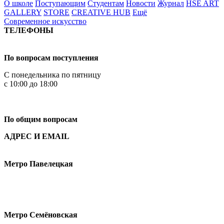
О школе
Поступающим
Студентам
Новости
Журнал
HSE ART
GALLERY
STORE
CREATIVE HUB
Ещё
Современное искусство
ТЕЛЕФОНЫ
+7 499 444-02-84
По вопросам поступления
С понедельника по пятницу
с 10:00 до 18:00
+7
495 621-87-11
По общим вопросам
АДРЕС И EMAIL
Малая Пионерская ул., 12
Метро Павелецкая
Измайловское шоссе, 44с2
Метро Семёновская