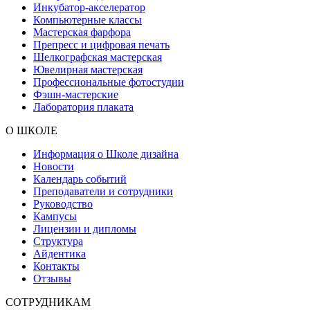
Инкубатор-акселератор
Компьютерные классы
Мастерская фарфора
Препресс и цифровая печать
Шелкографская мастерская
Ювелирная мастерская
Профессиональные фотостудии
Фэшн-мастерские
Лаборатория плаката
О ШКОЛЕ
Информация о Школе дизайна
Новости
Календарь событий
Преподаватели и сотрудники
Руководство
Кампусы
Лицензии и дипломы
Структура
Айдентика
Контакты
Отзывы
СОТРУДНИКАМ