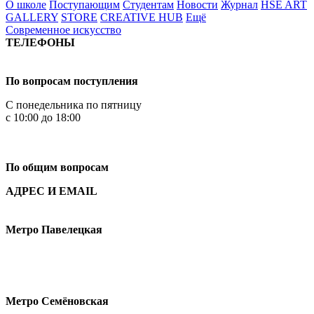
О школе
Поступающим
Студентам
Новости
Журнал
HSE ART
GALLERY
STORE
CREATIVE HUB
Ещё
Современное искусство
ТЕЛЕФОНЫ
+7 499 444-02-84
По вопросам поступления
С понедельника по пятницу
с 10:00 до 18:00
+7
495 621-87-11
По общим вопросам
АДРЕС И EMAIL
Малая Пионерская ул., 12
Метро Павелецкая
Измайловское шоссе, 44с2
Метро Семёновская