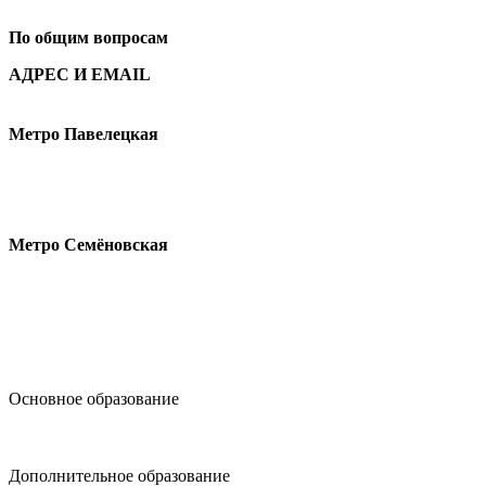
По общим вопросам
АДРЕС И EMAIL
Малая Пионерская ул., 12
Метро Павелецкая
Измайловское шоссе, 44с2
Метро Семёновская
design@hse.ru
Основное образование
dop-design@hse.ru
Дополнительное образование