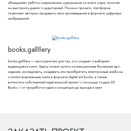
объединяет работы современных художников со всего мира, помогая
им выстроить диалог с аудиторией. Помимо прочего, платформа
позволяет авторам продавать свои произведения в формате цифровых
изображений.
books.gallllery
books.gallllery — пространство для тех, кто создает и выбирает
выдающиеся книги. Здесь можно купить коллекционные бумажные арт-
издания, исследовать, создавать или приобретать электронные альбомы
и иллюстрированные книги в формате digital art books, а также
воплотить собственный издательский проект с помощью студии 2D
Books — от проработки идеи и концепции до выхода в свет.