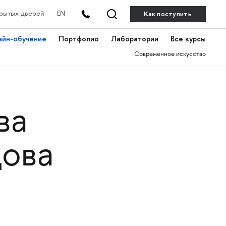
Как поступить
рытых дверей
EN
айн-обучение
Портфолио
Лаборатории
Все курсы
Современное искусство
ва
дова