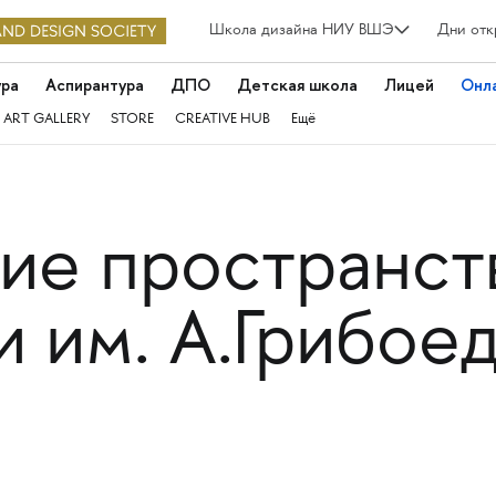
Школа дизайна НИУ ВШЭ
Дни отк
ура
Аспирантура
ДПО
Детская школа
Лицей
Онл
 ART GALLERY
STORE
CREATIVE HUB
Ещё
е пространст
 им. А.Грибое