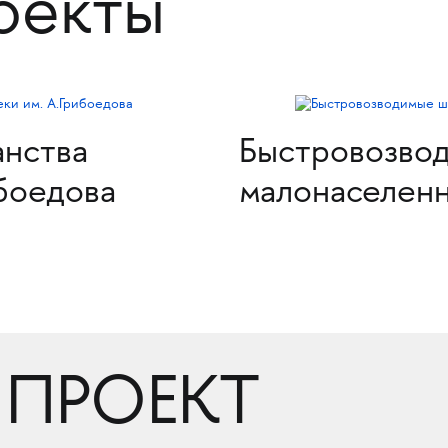
оекты
нства
Быстровозво
ибоедова
малонаселенн
 ПРОЕКТ