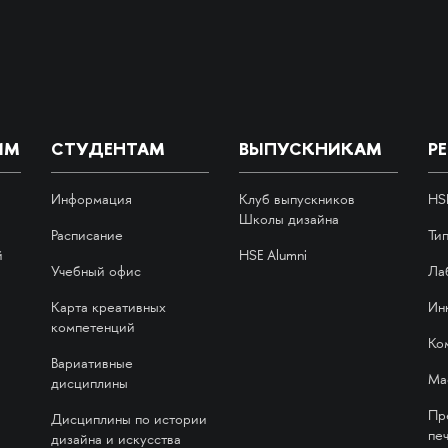
ИМ
СТУДЕНТАМ
ВЫПУСКНИКАМ
Р
Информация
Клуб выпускников
HS
Школы дизайна
Расписание
Ти
й
HSE Alumni
Учебный офис
Ла
Карта креативных
Ин
компетенций
Ко
Вариативные
Ма
дисциплины
Пр
Дисциплины по истории
печ
дизайна и искусства