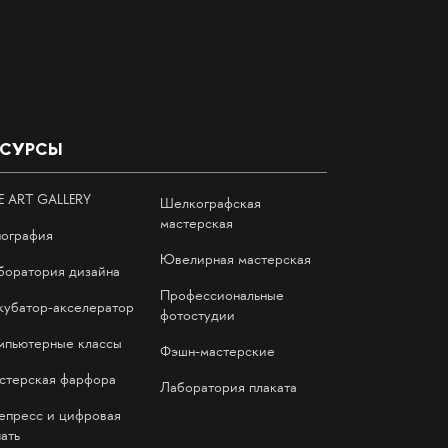
ЕСУРСЫ
E ART GALLERY
Шелкографская
мастерская
пография
Ювелирная мастерская
боратория дизайна
Профессиональные
кубатор-акселератор
фотостудии
мпьютерные классы
Фэшн-мастерские
стерская фарфора
Лаборатория плаката
епресс и цифровая
ать