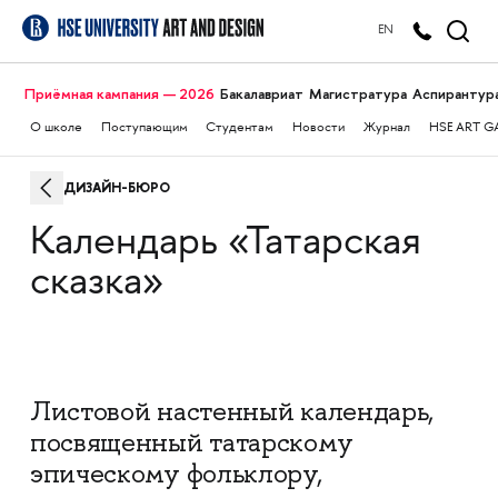
EN
Приёмная кампания — 2026
Бакалавриат
Магистратура
Аспирантур
О школе
Поступающим
Студентам
Новости
Журнал
HSE ART G
ДИЗАЙН-БЮРО
Календарь «Татарская
сказка»
Листовой настенный календарь,
посвященный татарскому
эпическому фольклору,