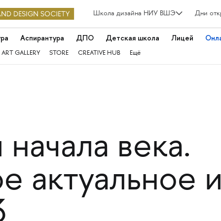
Школа дизайна НИУ ВШЭ
Дни отк
ура
Аспирантура
ДПО
Детская школа
Лицей
Онл
 ART GALLERY
STORE
CREATIVE HUB
Ещё
начала века.
е актуальное 
3