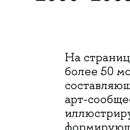
На страниц
более 50 м
составляющ
арт-сообще
иллюстриру
формирующи