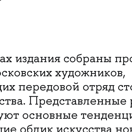
ах издания собраны пр
осковских художников,
их передовой отряд ст
ства. Представленные
ют основные тенденци
е облик искусства но