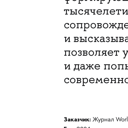
тысячелети
сопровожд
и высказыв
позволяет 
и даже поп
современно
Заказчик:
Журнал Worl