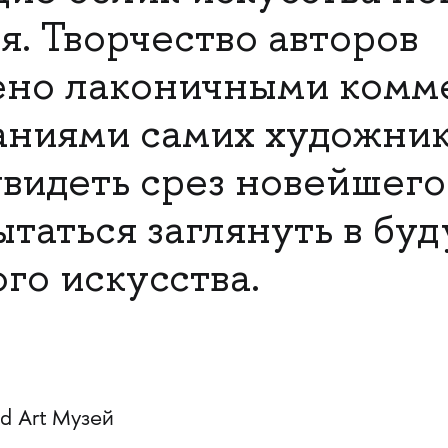
я. Творчество авторов
ено лаконичными комм
аниями самих художник
увидеть срез новейшег
ытаться заглянуть в бу
го искусства.
d Art Музей