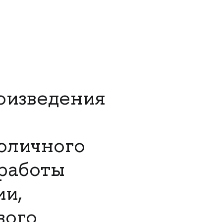
оизведения
оличного
 работы
и,
вого