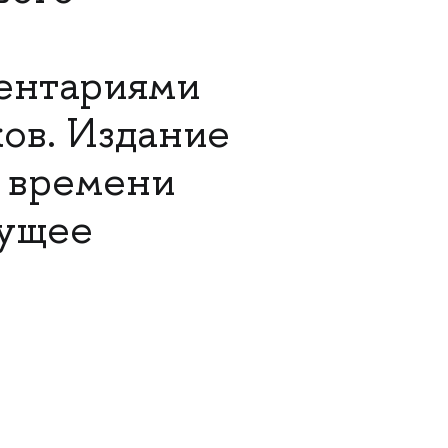
ентариями
ов. Издание
о времени
дущее