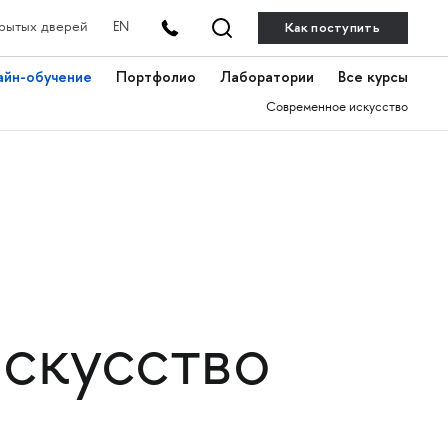
Как поступить
рытых дверей
EN
айн-обучение
Портфолио
Лаборатории
Все курсы
Современное искусство
искусство