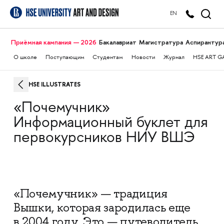
EN
Приёмная кампания — 2026
Бакалавриат
Магистратура
Аспирантур
О школе
Поступающим
Студентам
Новости
Журнал
HSE ART G
HSE ILLUSTRATES
«Почемучник»
Информационный буклет для
первокурсников НИУ ВШЭ
«Почемучник» — традиция
Вышки, которая зародилась еще
в 2004 году. Это — путеводитель