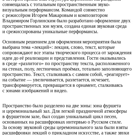
совмещалась с тотальным пространственным звуко-
визуальным перформансом. Командой совместно
с режиссёром Игорем Макаровым и композитором
Владимиром Горлинским было разработано оформление двух
пространственных зон музея, создана единая звуковая среда
и срежиссированы уникальные перформансы.
Основным решением для оформления мероприятия была
выбрана тема «лекций»: лекция, слово, текст, которые
сопровождают все этапы творческого процесса от зарождения
идеи до её реализации и представления. Гости оказывались
в среде «разлитого» по пространству текста, расположенного
на стенах, полу, лестничных проёмах, тотально заполняющего
пространство. Текст, сталкиваясь с самим собой, «реагирует»
на событие — увеличивается, разлетается, исчезает,
трансформируется, превращается в орнамент, сталкиваясь
с зонами изображений и видео.
Пространство было разделено на две зоны: зона фуршета
и церемониальный зал. Для легкой праздничной атмосферы
в фуршетном зале, был создан уникальный цикл песен,
основанных на расшифровках интервью о Русском стиле.
За основу звуковой среды церемониального зала были взяты
расшифровки лекций о прикладном искусстве, а также звуки