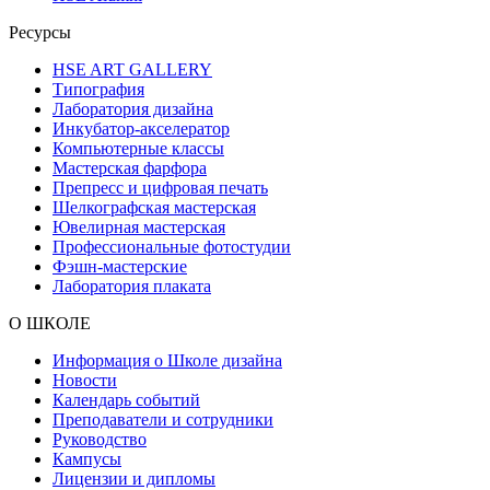
Ресурсы
HSE ART GALLERY
Типография
Лаборатория дизайна
Инкубатор-акселератор
Компьютерные классы
Мастерская фарфора
Препресс и цифровая печать
Шелкографская мастерская
Ювелирная мастерская
Профессиональные фотостудии
Фэшн-мастерские
Лаборатория плаката
О ШКОЛЕ
Информация о Школе дизайна
Новости
Календарь событий
Преподаватели и сотрудники
Руководство
Кампусы
Лицензии и дипломы