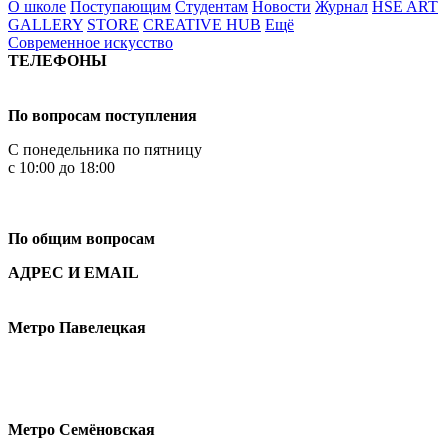
О школе
Поступающим
Студентам
Новости
Журнал
HSE ART
GALLERY
STORE
CREATIVE HUB
Ещё
Современное искусство
ТЕЛЕФОНЫ
+7 499 444-02-84
По вопросам поступления
С понедельника по пятницу
с 10:00 до 18:00
+7
495 621-87-11
По общим вопросам
АДРЕС И EMAIL
Малая Пионерская ул., 12
Метро Павелецкая
Измайловское шоссе, 44с2
Метро Семёновская