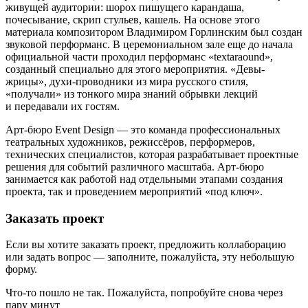
живущей аудитории: шорох пишущего карандаша,
почесывание, скрип стульев, кашель. На основе этого
материала композитором Владимиром Горлинским был создан
звуковой перформанс. В церемониальном зале еще до начала
официальной части проходил перформанс «textaraound»,
созданный специально для этого мероприятия. «Девы-
жрицы», духи-проводники из мира русского стиля,
«получали» из тонкого мира знаний обрывки лекций
и передавали их гостям.
Арт-бюро Event Design — это команда профессиональных
театральных художников, режиссёров, перформеров,
технических специалистов, которая разрабатывает проектные
решения для событий различного масштаба. Арт-бюро
занимается как работой над отдельными этапами создания
проекта, так и проведением мероприятий «под ключ».
Заказать проект
Если вы хотите заказать проект, предложить коллаборацию
или задать вопрос — заполните, пожалуйста, эту небольшую
форму.
Что-то пошло не так. Пожалуйста, попробуйте снова через
пару минут