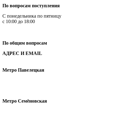
По вопросам поступления
С понедельника по пятницу
с 10:00 до 18:00
+7
495 621-87-11
По общим вопросам
АДРЕС И EMAIL
Малая Пионерская ул., 12
Метро Павелецкая
Измайловское шоссе, 44с2
Метро Семёновская
design@hse.ru