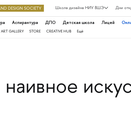
Школа дизайна НИУ ВШЭ
Дни отк
ура
Аспирантура
ДПО
Детская школа
Лицей
Онл
 ART GALLERY
STORE
CREATIVE HUB
Ещё
 наивное иску