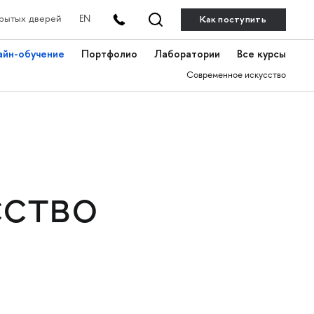
Как поступить
рытых дверей
EN
айн-обучение
Портфолио
Лаборатории
Все курсы
Современное искусство
сство