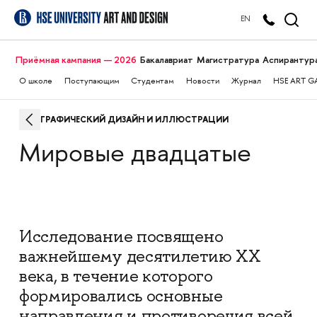
EN
Приёмная кампания — 2026
Бакалавриат
Магистратура
Аспирантур
О школе
Поступающим
Студентам
Новости
Журнал
HSE ART G
ГРАФИЧЕСКИЙ ДИЗАЙН И ИЛЛЮСТРАЦИИ
Мировые двадцатые
Исследование посвящено
важнейшему десятилетию ХХ
века, в течение которого
формировались основные
направления и противоречия всей