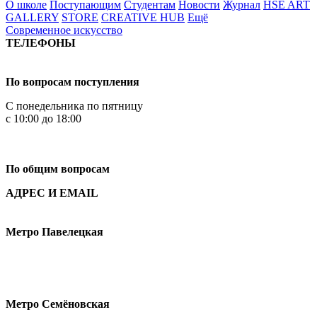
О школе
Поступающим
Студентам
Новости
Журнал
HSE ART
GALLERY
STORE
CREATIVE HUB
Ещё
Современное искусство
ТЕЛЕФОНЫ
+7 499 444-02-84
По вопросам поступления
С понедельника по пятницу
с 10:00 до 18:00
+7
495 621-87-11
По общим вопросам
АДРЕС И EMAIL
Малая Пионерская ул., 12
Метро Павелецкая
Измайловское шоссе, 44с2
Метро Семёновская