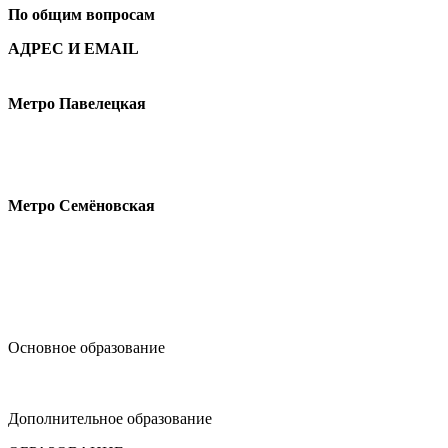
По общим вопросам
АДРЕС И EMAIL
Малая Пионерская ул., 12
Метро Павелецкая
Измайловское шоссе, 44с2
Метро Семёновская
design@hse.ru
Основное образование
dop-design@hse.ru
Дополнительное образование