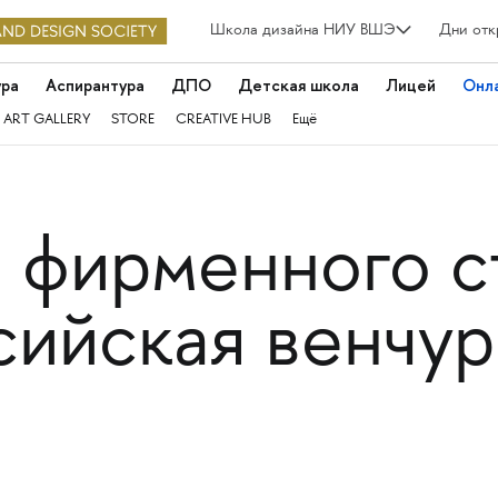
Школа дизайна НИУ ВШЭ
Дни отк
ура
Аспирантура
ДПО
Детская школа
Лицей
Онл
 ART GALLERY
STORE
CREATIVE HUB
Ещё
а фирменного с
ийская венчур