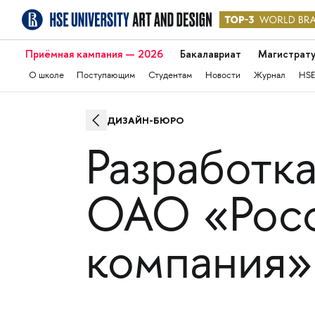
Приёмная кампания — 2026
Бакалавриат
Магистрат
О школе
Поступающим
Студентам
Новости
Журнал
HSE
ДИЗАЙН-БЮРО
Разработк
ОАО «Росс
компания»