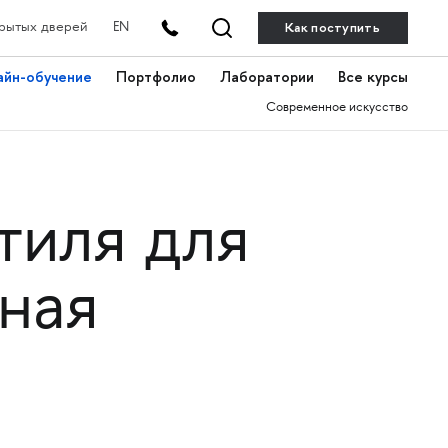
Как поступить
рытых дверей
EN
айн-обучение
Портфолио
Лаборатории
Все курсы
Современное искусство
тиля для
ная