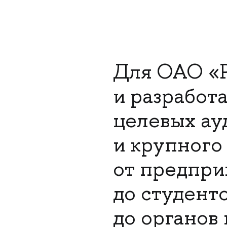
Для ОАО «Р
и разработ
целевых ау
и крупного
от предпри
до студенто
до органов