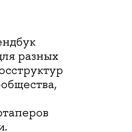
ендбук
для разных
госструктур
ообщества,
артаперов
и.