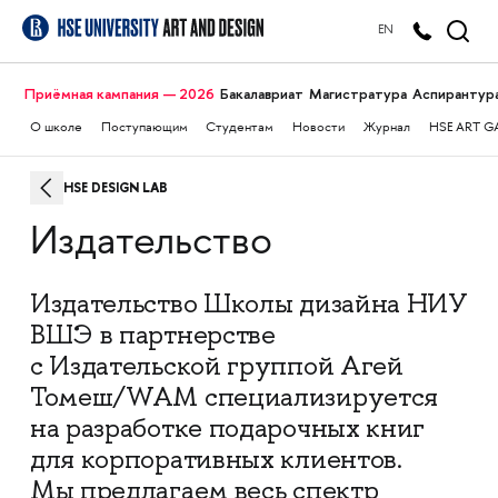
EN
Приёмная кампания — 2026
Бакалавриат
Магистратура
Аспирантур
О школе
Поступающим
Студентам
Новости
Журнал
HSE ART G
HSE DESIGN LAB
Издательство
Издательство Школы дизайна НИУ
ВШЭ в партнерстве
с Издательской группой Агей
Томеш/WAM специализируется
на разработке подарочных книг
для корпоративных клиентов.
Мы предлагаем весь спектр