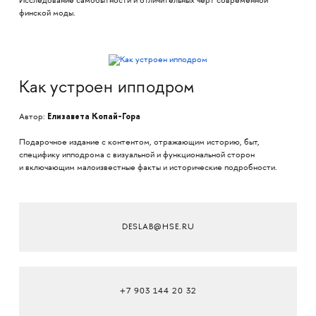
Исследование самобытности и отличительных черт современной
финской моды.
Как устроен ипподром
Елизавета Копай-Гора
Автор:
Подарочное издание с контентом, отражающим историю, быт,
специфику ипподрома с визуальной и функциональной сторон
и включающим малоизвестные факты и исторические подробности.
DESLAB@HSE.RU
+7 903 144 20 32