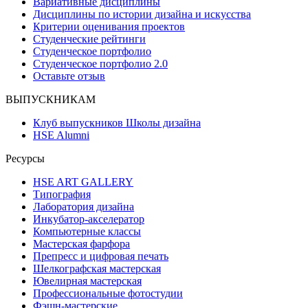
Вариативные дисциплины
Дисциплины по истории дизайна и искусства
Критерии оценивания проектов
Студенческие рейтинги
Студенческое портфолио
Студенческое портфолио 2.0
Оставьте отзыв
ВЫПУСКНИКАМ
Клуб выпускников Школы дизайна
HSE Alumni
Ресурсы
HSE ART GALLERY
Типография
Лаборатория дизайна
Инкубатор-акселератор
Компьютерные классы
Мастерская фарфора
Препресс и цифровая печать
Шелкографская мастерская
Ювелирная мастерская
Профессиональные фотостудии
Фэшн-мастерские