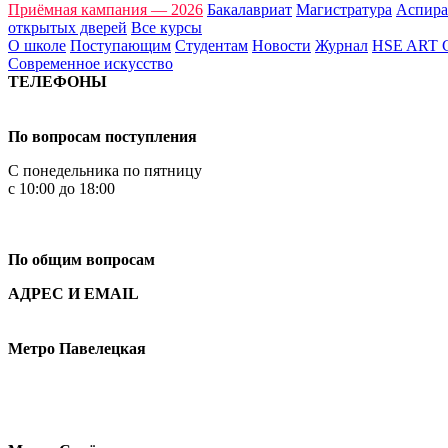
Приёмная кампания — 2026
Бакалавриат
Магистратура
Аспира
открытых дверей
Все курсы
О школе
Поступающим
Студентам
Новости
Журнал
HSE ART
Современное искусство
ТЕЛЕФОНЫ
+7 499 444-02-84
По вопросам поступления
С понедельника по пятницу
с 10:00 до 18:00
+7
495 621-87-11
По общим вопросам
АДРЕС И EMAIL
Малая Пионерская ул., 12
Метро Павелецкая
Измайловское шоссе, 44с2