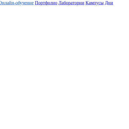
Онлайн-обучение
Портфолио
Лаборатории
Кампусы
Дни