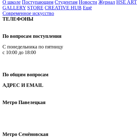
О школе
Поступающим
Студентам
Новости
Журнал
HSE ART
GALLERY
STORE
CREATIVE HUB
Ещё
Современное искусство
ТЕЛЕФОНЫ
+7 499 444-02-84
По вопросам поступления
С понедельника по пятницу
с 10:00 до 18:00
+7
495 621-87-11
По общим вопросам
АДРЕС И EMAIL
Малая Пионерская ул., 12
Метро Павелецкая
Измайловское шоссе, 44с2
Метро Семёновская