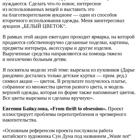
нуждаются. Сделать что-то новое, интересное
из использованных вещей и выставить это
на благотворительном аукционе — один из способов
вторичного использования одежды. Меня заинтересовал
аукцион „БЕЛЫЙ ЦВЕТОК“.
В рамках этой акции ежегодно проходит ярмарка, на которой
продаются собственноручно сделанные поделки, картины,
предметы интерьера, аксессуары и другие изделия.
Вырученные средства направляются на помощь тяжело
и неизлечимо больным детям.
Я посвятила модели этой теме: вырезала из пуховиков (Дарье
рандомно достались только детские куртки — прим. ред.)
символ акции — цветок. В результате получилось платье,
собранное из множества цветов разного цвета, и модель
верхней одежды, которая по форме также напоминает цветок.
Все цветы вырезаны и сделаны вручную».
Евгения Байкулова, «From thrift to obsession».
Проект
иллюстрирует проблемы перепотребления и чрезмерного
накопительства.
«Основным референсом проекта послужила работа
китайского художника Сун Дуна под названием „Waste not“