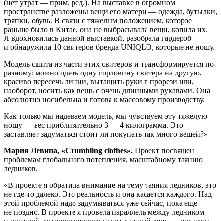
(нет утрат — прим. ред.). На выставке в огромном
пространстве разложены вещи его матери — одежда, бутылки,
тряпки, обувь. В связи с тяжелым положением, которое
раньше было в Китае, она не выбрасывала вещи, копила их.
Я вдохновилась данной выставкой, разобрала гардероб
и обнаружила 10 свитеров бренда UNIQLO, которые не ношу.
Модель сшита из части этих свитеров и трансформируется по-
разному: можно одеть одну горловину свитера на другую,
красиво пересечь линии, вытащить руки в прорези или,
наоборот, носить как вещь с очень длинными рукавами. Она
абсолютно носибельна и готова к массовому производству.
Как только мы надеваем модель, мы чувствуем эту тяжелую
ношу — вес приблизительно 3 — 4 килограмма. Это
заставляет задуматься стоит ли покупать так много вещей?»
Мария Левина, «Crumbling clothes».
Проект посвящен
проблемам глобального потепления, масштабному таянию
ледников.
«В проекте я обратила внимание на тему таяния ледников, это
не где-то далеко. Это реальность и она касается каждого. Над
этой проблемой надо задумываться уже сейчас, пока еще
не поздно. В проекте я провела параллель между ледником
и одеждой, которую человек носит каждый день — показала