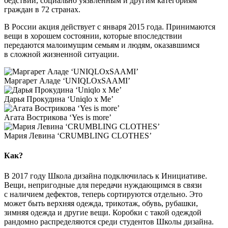
бедствий, социально уязвленным и другим категориям
граждан в 72 странах.
В России акция действует с января 2015 года. Принимаются
вещи в хорошем состоянии, которые впоследствии
передаются малоимущим семьям и людям, оказавшимся
в сложной жизненной ситуации.
Маргарет Аладе ‘UNIQLOxSAAMI’
Дарья Прокудина ‘Uniqlo x Me’
Агата Вострикова ‘Yes is more’
Мария Левина ‘CRUMBLING CLOTHES’
Как?
В 2017 году Школа дизайна подключилась к Инициативе.
Вещи, непригодные для передачи нуждающимся в связи
с наличием дефектов, теперь сортируются отдельно. Это
может быть верхняя одежда, трикотаж, обувь, рубашки,
зимняя одежда и другие вещи. Коробки с такой одеждой
рандомно распределяются среди студентов Школы дизайна.