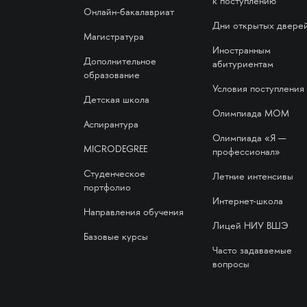
к поступлению
Онлайн-бакалавриат
Дни открытых двере
Магистратура
Иностранным
Дополнительное
абитуриентам
образование
Условия поступления
Детская школа
Олимпиада МОМ
Аспирантура
Олимпиада «Я —
MICRODEGREE
профессионал»
Студенческое
Летние интенсивы
портфолио
Интернет-школа
Направления обучения
Лицей НИУ ВШЭ
Базовые курсы
Часто задаваемые
вопросы