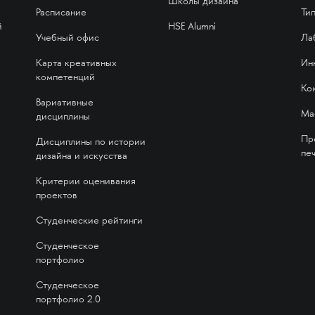
Школы дизайна
Расписание
Ти
й
HSE Alumni
Учебный офис
Ла
Карта креативных
Ин
компетенций
Ко
Вариативные
Ма
дисциплины
Пр
Дисциплины по истории
печ
дизайна и искусства
Критерии оценивания
проектов
Студенческие рейтинги
Студенческое
портфолио
Студенческое
портфолио 2.0