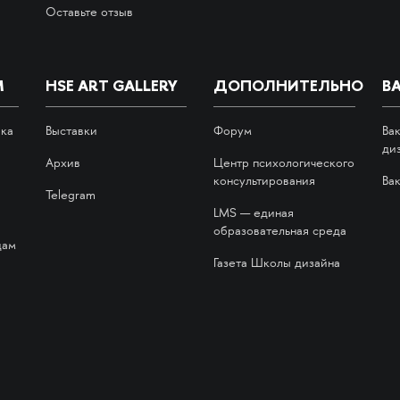
Оставьте отзыв
М
HSE ART GALLERY
ДОПОЛНИТЕЛЬНО
В
ика
Выставки
Форум
Ва
ди
Архив
Центр психологического
консультирования
Ва
Telegram
LMS — единая
образовательная среда
дам
Газета Школы дизайна