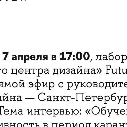
7 апреля в 17:00
,
, лабо
о центра дизайна» Futu
ямой эфир с руководит
айна — Санкт-Петербу
Тема интервью: «Обуч
ивность в период каран