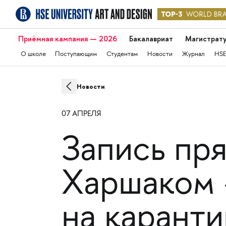
Приёмная кампания — 2026
Бакалавриат
Магистрат
О школе
Поступающим
Студентам
Новости
Журнал
HSE
Новости
07 АПРЕЛЯ
Запись пр
Харшаком 
на карант