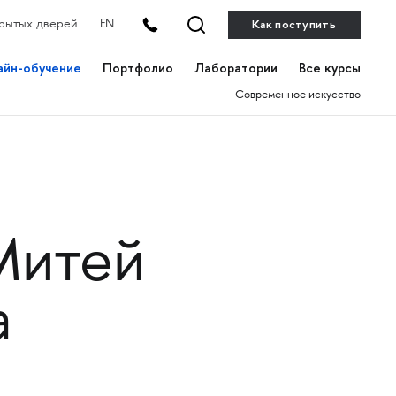
Как поступить
рытых дверей
EN
айн-обучение
Портфолио
Лаборатории
Все курсы
Современное искусство
Митей
а