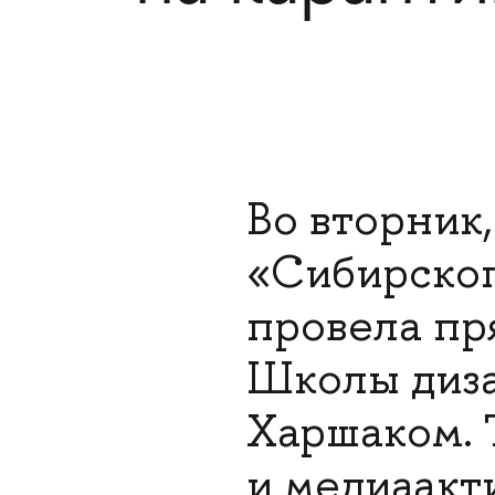
Во вторник
«Сибирског
провела пр
Школы диз
Харшаком. 
и медиаакт