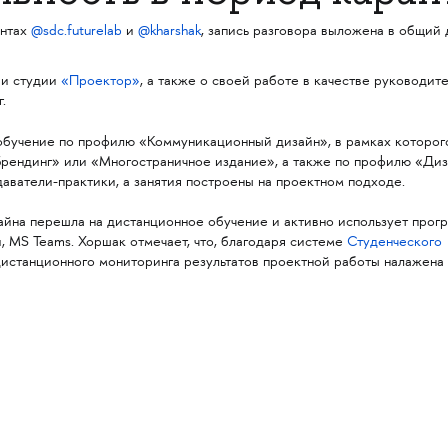
унтах
@sdc.futurelab
и
@kharshak
, запись разговора выложена в общий 
 и студии
«Проектор»
, а также о своей работе в качестве руководит
.
бучение по профилю «Коммуникационный дизайн», в рамках которо
Брендинг» или «Многостраничное издание», а также по профилю «Ди
аватели-практики, а занятия построены на проектном подходе.
зайна перешла на дистанционное обучение и активно использует прог
, MS Teams. Хоршак отмечает, что, благодаря системе
Студенческого
 дистанционного мониторинга результатов проектной работы налажена