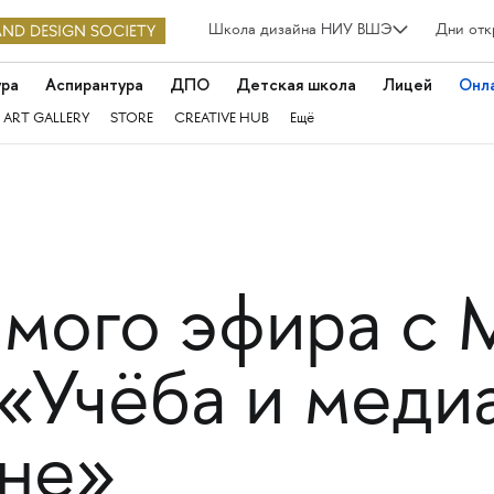
Школа дизайна НИУ ВШЭ
Дни отк
ура
Аспирантура
ДПО
Детская школа
Лицей
Онл
 ART GALLERY
STORE
CREATIVE HUB
Ещё
ямого эфира с 
«Учёба и меди
ине»