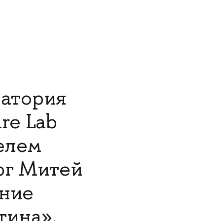
ратория
re Lab
елем
рг Митей
ение
тина».