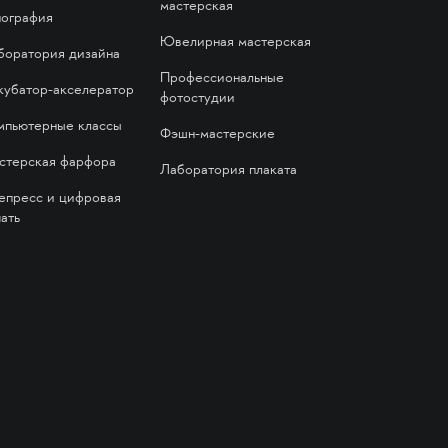
мастерская
пография
Ювелирная мастерская
боратория дизайна
Профессиональные
кубатор-акселератор
фотостудии
мпьютерные классы
Фэшн-мастерские
стерская фарфора
Лаборатория плаката
епресс и цифровая
ать