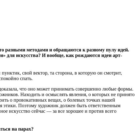
 это разными методами и обращаются к разному пулу идей.
и» для искусства? И вообще, как рождаются идеи арт-
унктик, свой вектор, та сторона, в которую он смотрит,
 спокойно спать.
 доказала, что оно может принимать совершенно любые формы.
жников. Находить и осмыслять явления, о которых не принято
орить о провокативных вещах, о болевых точках нашей
ния этики. Поэтому художник должен быть ответственным
нное искусство сейчас — за все хорошее и против всего
ться на парах?