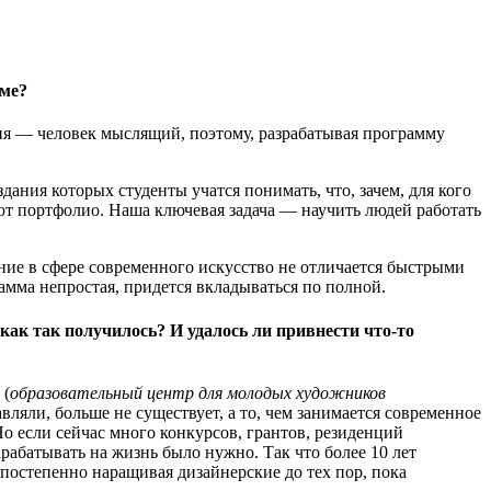
мме?
ня — человек мыслящий, поэтому, разрабатывая программу
ания которых студенты учатся понимать, что, зачем, для кого
ют портфолио. Наша ключевая задача — научить людей работать
ие в сфере современного искусство не отличается быстрыми
мма непростая, придется вкладываться по полной.
как так получилось? И удалось ли привнести что-то
 (
образовательный центр для молодых художников
авляли, больше не существует, а то, чем занимается современное
 Но если сейчас много конкурсов, грантов, резиденций
рабатывать на жизнь было нужно. Так что более 10 лет
 постепенно наращивая дизайнерские до тех пор, пока