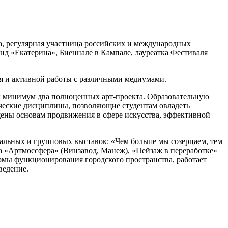
, регулярная участница российских и международных
д «Екатерина», Биеннале в Кампале, лауреатка Фестиваля
я и активной работы с различными медиумами.
ак минимум два полноценных арт-проекта. Образовательную
ческие дисциплины, позволяющие студентам овладеть
вящены основам продвижения в сфере искусства, эффективной
льных и групповых выставок: «Чем больше мы созерцаем, тем
ва «Артмоссфера» (Винзавод, Манеж), «Пейзаж в переработке»
ормы функционирования городского пространства, работает
ведение.