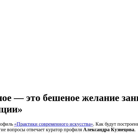
ное — это бешеное желание за
иции»
профиль
«Практики современного искусства»
. Как будут построе
угие вопросы отвечает куратор профиля
Александра Кузнецова
.