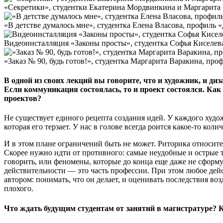
«Секретики», студентки Екатерина Мордвинкина и Маргарита 
«В детстве думалось мне», студентка Елена Власова, профиль 
Видеоинсталляция «Законы просты», студентка Софья Киселев
«Заказ № 90, будь готов!», студентка Маргарита Варакина, пр
В одной из своих лекций вы говорите, что и художник, и д
Если коммуникация состоялась, то и проект состоялся. Как
проектов?
Не существует единого рецепта создания идей. У каждого худо
которая его терзает. У нас в голове всегда роится какое-то кол
И в этом плане ограничений быть не может. Риторика относит
Скорее нужно идти от противного: самые неудобные и острые 
говорить, или феномены, которые до конца еще даже не сформ
действительности — это часть профессии. При этом любое дей
автором: понимать, что он делает, и оценивать последствия во
плохого.
Что ждать будущим студентам от занятий в магистратуре? 