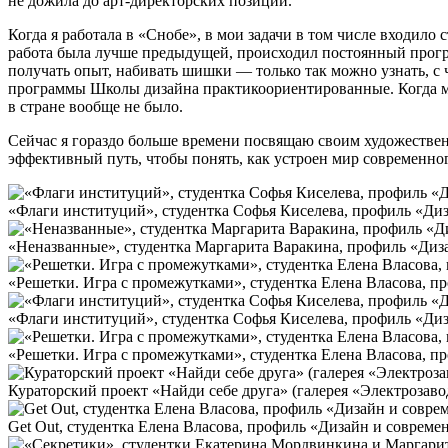
не дожила до арт-директорских позиций.
Когда я работала в «Снобе», в мои задачи в том числе входило
работа была лучше предыдущей, происходил постоянный прогрес
получать опыт, набивать шишки — только так можно узнать, с 
программы Школы дизайна практикоориентированные. Когда мы 
в стране вообще не было.
Сейчас я гораздо больше времени посвящаю своим художественн
эффективный путь, чтобы понять, как устроен мир современног
«Флаги институций», студентка Софья Киселева, профиль «Диз
«Неназванные», студентка Маргарита Варакина, профиль «Диз
«Решетки. Игра с промежутками», студентка Елена Власова, п
«Флаги институций», студентка Софья Киселева, профиль «Диз
«Решетки. Игра с промежутками», студентка Елена Власова, п
Кураторский проект «Найди себе друга» (галерея «Электрозав
Get Out, студентка Елена Власова, профиль «Дизайн и совреме