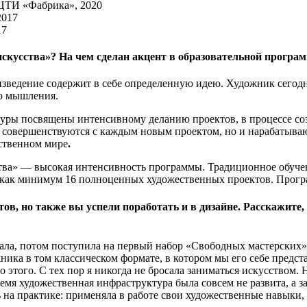
 ЦТИ «Фабрика», 2020
17
скусства»? На чем сделан акцент в образовательной програ
оизведение содержит в себе определенную идею. Художник сегод
го мышления.
уры посвящены интенсивному деланию проектов, в процессе созд
о совершенствуются с каждым новым проектом, но и нарабатыва
ественном мире
.
тва» — высокая интенсивность программы. Традиционное обучен
т как минимум 16 полноценных художественных проектов. Програ
в, но также вы успели поработать и в дизайне. Расскажите, 
вала, потом поступила на первый набор «Свободных мастерских»
жника в том классическом формате, в котором мы его себе предст
о этого. С тех пор я никогда не бросала заниматься искусством.
мя художественная инфраструктура была совсем не развита, а за
 на практике: применяла в работе свои художественные навыки,