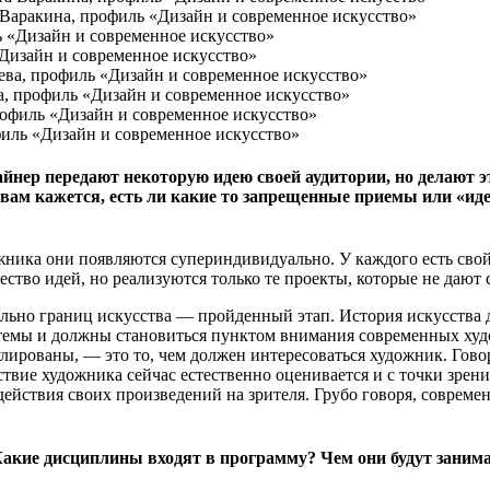
Варакина, профиль «Дизайн и современное искусство»
«Дизайн и современное искусство»
а, профиль «Дизайн и современное искусство»
офиль «Дизайн и современное искусство»
изайнер передают некоторую идею своей аудитории, но делают
 вам кажется, есть ли какие то запрещенные приемы или «иде
жника они появляются супериндивидуально. У каждого есть свой п
ичество идей, но реализуются только те проекты, которые не дают
ельно границ искусства — пройденный этап. История искусства
темы и должны становиться пунктом внимания современных худо
улированы, — это то, чем должен интересоваться художник. Гов
ствие художника сейчас естественно оценивается и с точки зре
здействия своих произведений на зрителя. Грубо говоря, совреме
Какие дисциплины входят в программу? Чем они будут занима