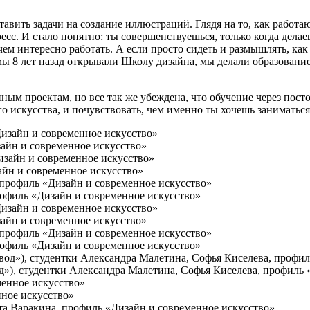
 ставить задачи на создание иллюстраций. Глядя на то, как рабо
с. И стало понятно: ты совершенствуешься, только когда делае
чем интересно работать. А если просто сидеть и размышлять, ка
8 лет назад открывали Школу дизайна, мы делали образование, 
ым проектам, но все так же убеждена, что обучение через пост
о искусства, и почувствовать, чем именно ты хочешь заниматься
айн и современное искусство»
айн и современное искусство»
рофиль «Дизайн и современное искусство»
айн и современное искусство»
рофиль «Дизайн и современное искусство»
од»), студентки Александра Малетина, Софья Киселева, профиль
нное искусство»