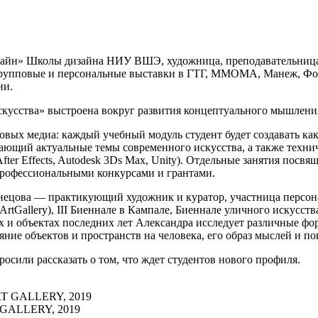
зайн» Школы дизайна НИУ ВШЭ, художница, преподавательница
 групповые и персональные выставки в ГТГ, ММОМА, Манеж, Фон
ии.
кусства» выстроена вокруг развития концептуального мышлени
овых медиа: каждый учебный модуль студент будет создавать к
ающий актуальные темы современного искусства, а также техни
After Effects, Autodesk 3Ds Max, Unity). Отдельные занятия пос
профессиональными конкурсами и грантами.
ецова — практикующий художник и куратор, участница персона
tGallery), III Биеннале в Кампале, Биеннале уличного искусст
ях и объектах последних лет Александра исследует различные ф
ние объектов и пространств на человека, его образ мыслей и по
сили рассказать о том, что ждет студентов нового профиля.
T GALLERY, 2019