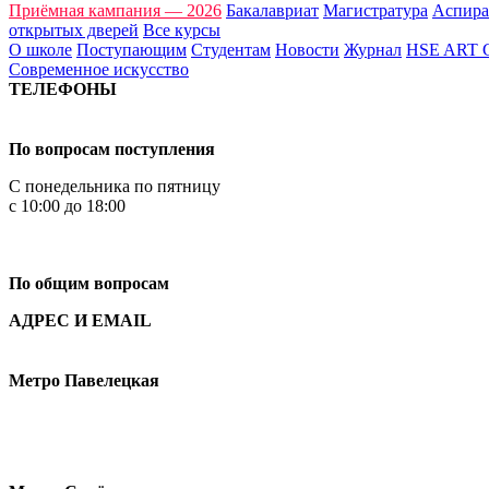
Приёмная кампания — 2026
Бакалавриат
Магистратура
Аспира
открытых дверей
Все курсы
О школе
Поступающим
Студентам
Новости
Журнал
HSE ART
Современное искусство
ТЕЛЕФОНЫ
+7 499 444-02-84
По вопросам поступления
С понедельника по пятницу
с 10:00 до 18:00
+7
495 621-87-11
По общим вопросам
АДРЕС И EMAIL
Малая Пионерская ул., 12
Метро Павелецкая
Измайловское шоссе, 44с2