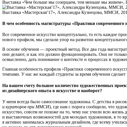
Выставка «Чем больше мы созерцаем, тем меньше мы живем»,
Выставка «Мастерская’17», Александра Кузнецова, ММСИ, 20
В чем особенность магистратуры «Практики современного и
Все современное искусство концептуально, то есть каждое пр
нового профиля, мы сделали упор на развитии концептуально
В основе обучения — проектный метод. Все два года магистрат
они делают, и как это должно функционировать. Они не тольк
осмысленно, дать понимание о контексте и процессах в худож
Главная особенность профиля «Практики современного искусс
темпами. У нас же каждый студенты за время обучения сделае
На вашем счету большое количество художественных проекто
из дизайнерского опыта в искусстве и наоборот?
У меня всегда было самосознание художника. С детства я рисо
и кураторов при ММСИ
), где нам с порога сообщили, что худо
искусство, совсем не похоже на то, чему нас учили всю жизнь д
и выставочных возможностей для молодых художников, в то вре
я активно занималась журнальным дизайном, где всему училась