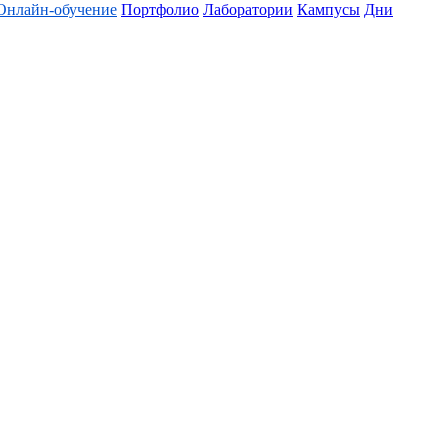
Онлайн-обучение
Портфолио
Лаборатории
Кампусы
Дни