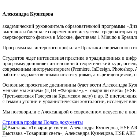
Александра Кузнецова
академический руководитель образовательной программы «Ди
выставок и биеннале современного искусства, среди которых
сверхкороткого фильма в Москве, фестиваля 1 Minutto в Бразил
Программа магистерского профиля «Практики современного ис
Студентов ждет интенсивная практика в традиционных и цифр
программу дополняет интенсивный теоретический курс, освещ
современным инструментарием (Premiere, InDesign, Photoshop, 
работе с художественными институциями, арт-резиденциями, 
Основные проектные дисциплины будет вести Александра Кузн
меньше мы живем» (ЦТИ «Фабрика»), «Товарищи света» (HSE Ar
(Третьяковская Галерея на Крымском валу) и др. В инсталляци
с темами утопий и урбанистической хонтологии, исследует влия
Мы поговорили с Александрой о современном искусстве и попро
Страница профиля
Подать документы
Выставка «Товарищи света», Александра Кузнецова, HSE AR