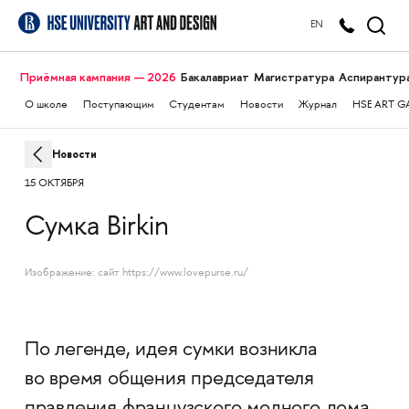
EN
Приёмная кампания — 2026
Бакалавриат
Магистратура
Аспирантур
О школе
Поступающим
Студентам
Новости
Журнал
HSE ART G
Новости
15 ОКТЯБРЯ
Сумка Birkin
Изображение: сайт https://www.lovepurse.ru/
По легенде, идея сумки возникла
во время общения председателя