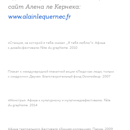
сайт Алена ле Кернека:
www.alainlequernec.fr
«Станция, на которой я тебе сказал: „Я тебя люблю“». Афиша
к дизайн-фестивалю Fête du graphisme. 2010
Плакат к международной плакатной акции «Люди как люди, только
с синдромом Дауна». Благотворительный фонд Downsideup. 2007
«Монстры». Афиша к культурному и мультимедиафестивалю. Fête
du graphisme. 2014
Афиша театрального фестиваля «Зимняя коллекция». Париж. 2009