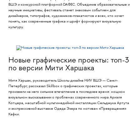
ВШЭ и конкурсной платформой DAФЕС. Объединив образовательные и
научные инициативы, фестиваль станет знаковым событием для
дизайнеров, типографов, художников-плакатистов и всех, кто хочет
понять, как современные графика и шрифт формируют визуальную
культуру.
Новые графические проекты: топ-3
по версии Мити Харшака
Митя Харшак, руководитель Школы дизайна НИУ ВШЭ — Санкт-
Петербург, рассказал Skillbox о графических проектах, которые
произвели на него сильное впечатление в последнее время: мощном
визуальном высказывании о проблемах современного мира Ариэля
Котцера, масштабной мультимедийной инсталляции Сельджука Артута
и экспрессивной выставке Одеда Эзера по мотивам «Превращения»
Кафки.