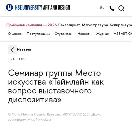
EN
Приёмная кампания — 2026
Бакалавриат
Магистратура
Аспирантур
О школе
Поступающим
Студентам
Новости
Журнал
HSE ART G
Новости
15 АПРЕЛЯ
Семинар группы Место
искусства «Таймлайн как
вопрос выставочного
диспозитива»
© Фото Полина Лукина. Выставка «ВХУТЕМАС 100. Школа
авангарда», Музей Москвы