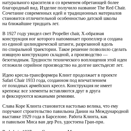
натурального красителя и со временем обретающей более
благородный вид. Изделие получило название The Red Chair.
Сочетание современных идей и традиционных материалов
становится отличительной особенностью датской школы
на ближайшие тридцать лет.
В 1927 году увидел свет Propeller chair, Х-образная
конструкция ног которого напоминает пропеллер и создана
из единой цилиндрической штанги, разрезанной вдоль
по спиральной траектории. Такое решение позволило сделать
изящную конструкцию складной, а производство —
безотходным. Трудности технического воплощения этой идеи
отложили серийное производство на долгие шестьдесят лет.
Идею кресла-трансформера Клинт продолжает в проекте
Safari Chair 1933 года, созданном под впечатлением
от походных армейских кресел. Конструкция не имеет
крепежа: все элементы вставляются друг в друга
и фиксируются кожаными ремнями.
Слава Коре Клинта становится настолько велика, что ему
поручают строительство павильона Дании на Международной
выставке 1929 года в Барселоне. Работа Клинта, как
и павильон Миса ван дер Роэ, удостоена Гран-при.