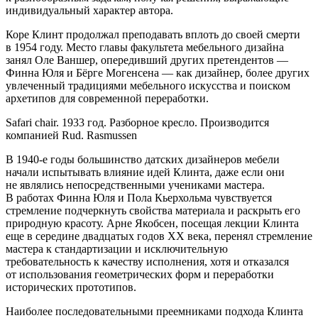
индивидуальный характер автора.
Коре Клинт продолжал преподавать вплоть до своей смерти
в 1954 году. Место главы факультета мебельного дизайна
занял Оле Ваншер, опередивший других претендентов —
Финна Юля и Бёрге Могенсена — как дизайнер, более других
увлеченный традициями мебельного искусства и поиском
архетипов для современной переработки.
Safari chair. 1933 год. Разборное кресло. Производится
компанией Rud. Rasmussen
В 1940-е годы большинство датских дизайнеров мебели
начали испытывать влияние идей Клинта, даже если они
не являлись непосредственными учениками мастера.
В работах Финна Юля и Пола Кьерхольма чувствуется
стремление подчеркнуть свойства материала и раскрыть его
природную красоту. Арне Якобсен, посещая лекции Клинта
еще в середине двадцатых годов ХХ века, перенял стремление
мастера к стандартизации и исключительную
требовательность к качеству исполнения, хотя и отказался
от использования геометрических форм и переработки
исторических прототипов.
Наиболее последовательными преемниками подхода Клинта