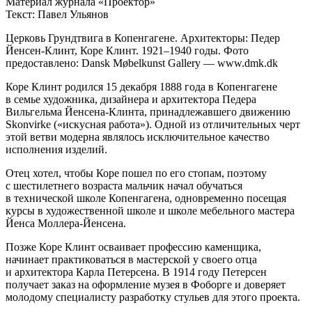
Материал журнала «Проектор»
Текст: Павел Ульянов
Церковь Грундтвига в Копенгагене. Архитекторы: Педер
Йенсен-Клинт, Коре Клинт. 1921–1940 годы. Фото
предоставлено: Dansk Møbelkunst Gallery — www.dmk.dk
Коре Клинт родился 15 декабря 1888 года в Копенгагене
в семье художника, дизайнера и архитектора Педера
Вильгельма Йенсена-Клинта, принадлежавшего движению
Skonvirke («искусная работа»). Одной из отличительных черт
этой ветви модерна являлось исключительное качество
исполнения изделий.
Отец хотел, чтобы Коре пошел по его стопам, поэтому
с шестилетнего возраста мальчик начал обучаться
в технической школе Копенгагена, одновременно посещая
курсы в художественной школе и школе мебельного мастера
Йенса Моллера-Йенсена.
Позже Коре Клинт осваивает профессию каменщика,
начинает практиковаться в мастерской у своего отца
и архитектора Карла Петерсена. В 1914 году Петерсен
получает заказ на оформление музея в Фоборге и доверяет
молодому специалисту разработку стульев для этого проекта.