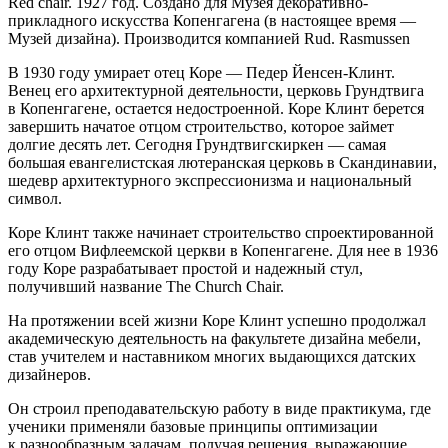
Red chair. 1927 год. Создано для Музея декоративно-
прикладного искусства Копенгагена (в настоящее время —
Музей дизайна). Производится компанией Rud. Rasmussen
В 1930 году умирает отец Коре — Педер Йенсен-Клинт.
Венец его архитектурной деятельности, церковь Грундтвига
в Копенгагене, остается недостроенной. Коре Клинт берется
завершить начатое отцом строительство, которое займет
долгие десять лет. Сегодня Грундтвигскиркен — самая
большая евангелистская лютеранская церковь в Скандинавии,
шедевр архитектурного экспрессионизма и национальный
символ.
Коре Клинт также начинает строительство спроектированной
его отцом Вифлеемской церкви в Копенгагене. Для нее в 1936
году Коре разрабатывает простой и надежный стул,
получивший название The Church Chair.
На протяжении всей жизни Коре Клинт успешно продолжал
академическую деятельность на факультете дизайна мебели,
став учителем и наставником многих выдающихся датских
дизайнеров.
Он строил преподавательскую работу в виде практикума, где
ученики применяли базовые принципы оптимизации
к разнообразным задачам, получая решения, выражающие