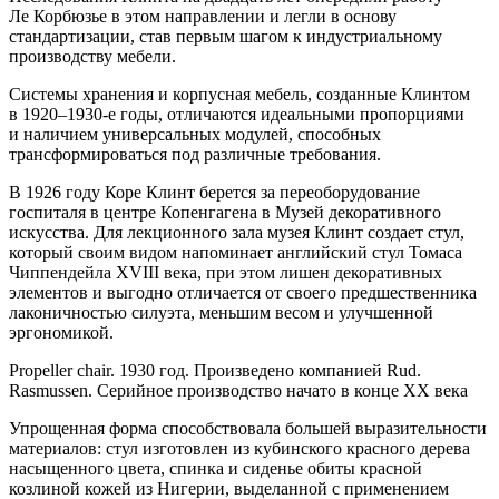
Ле Корбюзье в этом направлении и легли в основу
стандартизации, став первым шагом к индустриальному
производству мебели.
Системы хранения и корпусная мебель, созданные Клинтом
в 1920–1930-е годы, отличаются идеальными пропорциями
и наличием универсальных модулей, способных
трансформироваться под различные требования.
В 1926 году Коре Клинт берется за переоборудование
госпиталя в центре Копенгагена в Музей декоративного
искусства. Для лекционного зала музея Клинт создает стул,
который своим видом напоминает английский стул Томаса
Чиппендейла XVIII века, при этом лишен декоративных
элементов и выгодно отличается от своего предшественника
лаконичностью силуэта, меньшим весом и улучшенной
эргономикой.
Propeller chair. 1930 год. Произведено компанией Rud.
Rasmussen. Серийное производство начато в конце ХХ века
Упрощенная форма способствовала большей выразительности
материалов: стул изготовлен из кубинского красного дерева
насыщенного цвета, спинка и сиденье обиты красной
козлиной кожей из Нигерии, выделанной с применением