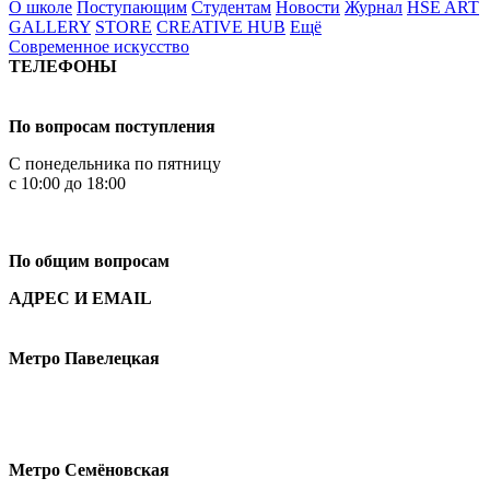
О школе
Поступающим
Студентам
Новости
Журнал
HSE ART
GALLERY
STORE
CREATIVE HUB
Ещё
Современное искусство
ТЕЛЕФОНЫ
+7 499 444-02-84
По вопросам поступления
С понедельника по пятницу
с 10:00 до 18:00
+7
495 621-87-11
По общим вопросам
АДРЕС И EMAIL
Малая Пионерская ул., 12
Метро Павелецкая
Измайловское шоссе, 44с2
Метро Семёновская