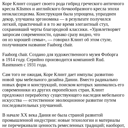
Коре Клинт создает своего рода гибрид греческого античного
кресла Klismos и английского бочкообразного кресла эпохи
неоклассицизма. Конструкция была упрощена, упразднен
декор, улучшена эргономика — в результате получился
легкий, практичный и в то же время элегантный стул,
сохранивший черты благородной классики. «Удовлетворяет
запросам современности, однако сразу видно, что
он из хорошей семьи», — говорил Клинт об этом стуле,
получившем название Faaborg chair.
Faaborg chair. Создано для художественного музея Фоборга
в 1914 году. Серийно производится компанией Rud.
Rasmussen с 1931 года.
Сам того не ожидая, Коре Клинт дает импульс развитию
новой эры мебельного дизайна Дании. Вместо радикально
новых форм и конструкций, поиском которых занимались его
современники из других европейских стран, Клинт
предложил переработку существующего наследия мебельного
искусства — естественное эволюционное развитие путем
последовательных улучшений.
В начале XX века Дания не была страной развитой
промышленной индустрии: новые технологии и материалы
не перечеркивали ценность ремесленных традиций; наоборот,