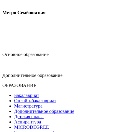
Измайловское шоссе, 44с2
Метро Семёновская
design@hse.ru
Основное образование
dop-design@hse.ru
Дополнительное образование
ОБРАЗОВАНИЕ
Бакалавриат
Онлайн-бакалавриат
Магистратура
Дополнительное образование
Детская школа
Аспирантура
MICRODEGREE