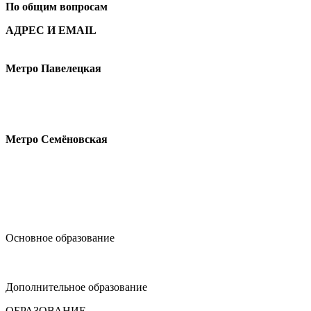
По общим вопросам
АДРЕС И EMAIL
Малая Пионерская ул., 12
Метро Павелецкая
Измайловское шоссе, 44с2
Метро Семёновская
design@hse.ru
Основное образование
dop-design@hse.ru
Дополнительное образование
ОБРАЗОВАНИЕ