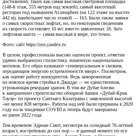
достижений, таких как самая высокая смотровая площадка
(148-й этаж, 555 метров над землей), самый высотный
ресторан под названием At.mosphere (на 122 этаже на высоте
442 м), наибольшее число этажей — 163. Были также заявки
о самых скоростных лифтах, но, по некоторым сведениям
их скорость составляет 10 м/c вместо заявленных 18. Зато
лифтовая шахта — самая высокая в мире, это точно.
Фото: сайт https://zen.yandex.ru
В целом, профессионалы высоко оценили проект, отметив
удачно выбранную стилистику, лишенную национальных
мотивов. Его образ называют «универсальным и свежим,
передающим энергию устремленности вверх». Посмотрим,
как оценят работу конкурентов. Ведь замороженная
на неясное время стройка в Джидде — не единственная,
угрожающая рекордам здания. В том же Дубае близко
к завершению строительство обзорной башни «Дубай-Крик
Тауэр» по проекту Сантьяго Калатравы с заявленной высотой
«не менее 828 метров». Работы над ней были прерваны в 2020
году из-за эпидемии COVID и теперь будут завершены
не ранее 2022 года.
Тем временем Эдриан Смит, несмотря на солидный 76-летний
возраст, востребован до сих пор — в данный момент по его