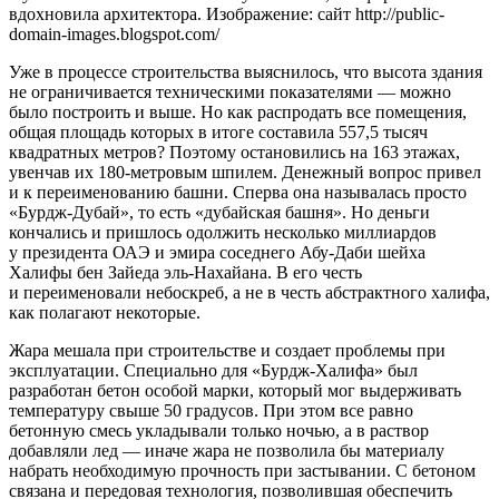
вдохновила архитектора. Изображение: сайт http://public-
domain-images.blogspot.com/
Уже в процессе строительства выяснилось, что высота здания
не ограничивается техническими показателями — можно
было построить и выше. Но как распродать все помещения,
общая площадь которых в итоге составила 557,5 тысяч
квадратных метров? Поэтому остановились на 163 этажах,
увенчав их 180-метровым шпилем. Денежный вопрос привел
и к переименованию башни. Сперва она называлась просто
«Бурдж-Дубай», то есть «дубайская башня». Но деньги
кончались и пришлось одолжить несколько миллиардов
у президента ОАЭ и эмира соседнего Абу-Даби шейха
Халифы бен Зайеда эль-Нахайана. В его честь
и переименовали небоскреб, а не в честь абстрактного халифа,
как полагают некоторые.
Жара мешала при строительстве и создает проблемы при
эксплуатации. Специально для «Бурдж-Халифа» был
разработан бетон особой марки, который мог выдерживать
температуру свыше 50 градусов. При этом все равно
бетонную смесь укладывали только ночью, а в раствор
добавляли лед — иначе жара не позволила бы материалу
набрать необходимую прочность при застывании. С бетоном
связана и передовая технология, позволившая обеспечить