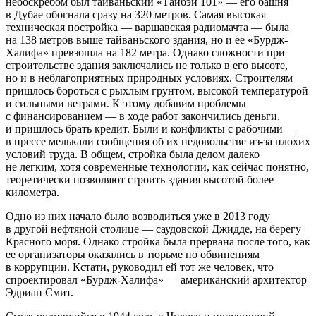
небоскребом был тайваньский «Тайбэй 101» — его башня
в Дубае обогнала сразу на 320 метров. Самая высокая
техническая постройка — варшавская радиомачта — была
на 138 метров выше тайваньского здания, но и ее «Бурдж-
Халифа» превзошла на 182 метра. Однако сложности при
строительстве здания заключались не только в его высоте,
но и в неблагоприятных природных условиях. Строителям
пришлось бороться с рыхлым грунтом, высокой температурой
и сильными ветрами. К этому добавим проблемы
с финансированием — в ходе работ закончились деньги,
и пришлось брать кредит. Были и конфликты с рабочими —
в прессе мелькали сообщения об их недовольстве из-за плохих
условий труда. В общем, стройка была делом далеко
не легким, хотя современные технологии, как сейчас понятно,
теоретически позволяют строить здания высотой более
километра.
Одно из них начало было возводиться уже в 2013 году
в другой нефтяной столице — саудовской Джидде, на берегу
Красного моря. Однако стройка была прервана после того, как
ее организаторы оказались в тюрьме по обвинениям
в коррупции. Кстати, руководил ей тот же человек, что
спроектировал «Бурдж-Халифа» — американский архитектор
Эдриан Смит.