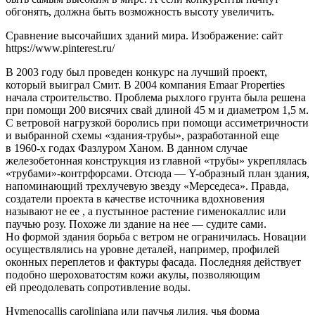
обгонять, должна быть возможность высоту увеличить.
Сравнение высочайших зданий мира. Изображение: сайт
https://www.pinterest.ru/
В 2003 году был проведен конкурс на лучший проект,
который выиграл Смит. В 2004 компания Emaar Properties
начала строительство. Проблема рыхлого грунта была решена
при помощи 200 висячих свай длиной 45 м и диаметром 1,5 м.
С ветровой нагрузкой боролись при помощи ассиметричности
и выбранной схемы «здания-трубы», разработанной еще
в 1960-х годах Фазлуром Ханом. В данном случае
железобетонная конструкция из главной «трубы» укреплялась
«трубами»-контрфорсами. Отсюда — Y-образный план здания,
напоминающий трехлучевую звезду «Мерседеса». Правда,
создатели проекта в качестве источника вдохновения
называют не ее , а пустынное растение гименокаллис или
паучью розу. Похоже ли здание на нее — судите сами.
Но формой здания борьба с ветром не ограничилась. Новации
осуществлялись на уровне деталей, например, профилей
оконных переплетов и фактуры фасада. Последняя действует
подобно шероховатостям кожи акулы, позволяющим
ей преодолевать сопротивление воды.
Hymenocallis caroliniana или паучья лилия, чья форма