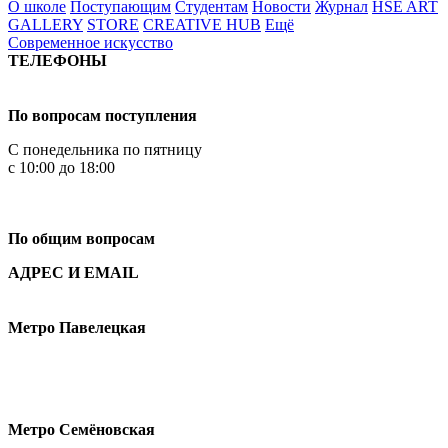
О школе
Поступающим
Студентам
Новости
Журнал
HSE ART
GALLERY
STORE
CREATIVE HUB
Ещё
Современное искусство
ТЕЛЕФОНЫ
+7 499 444-02-84
По вопросам поступления
С понедельника по пятницу
с 10:00 до 18:00
+7
495 621-87-11
По общим вопросам
АДРЕС И EMAIL
Малая Пионерская ул., 12
Метро Павелецкая
Измайловское шоссе, 44с2
Метро Семёновская