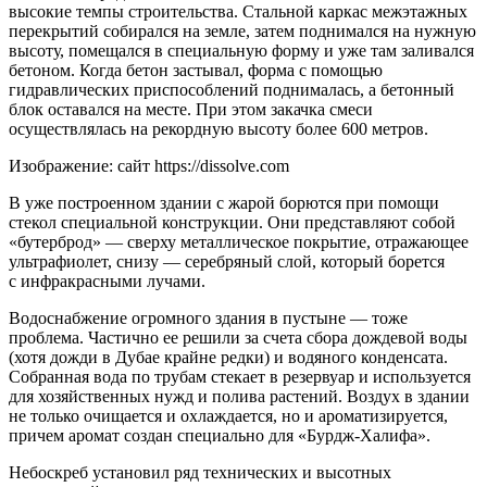
высокие темпы строительства. Стальной каркас межэтажных
перекрытий собирался на земле, затем поднимался на нужную
высоту, помещался в специальную форму и уже там заливался
бетоном. Когда бетон застывал, форма с помощью
гидравлических приспособлений поднималась, а бетонный
блок оставался на месте. При этом закачка смеси
осуществлялась на рекордную высоту более 600 метров.
Изображение: сайт https://dissolve.com
В уже построенном здании с жарой борются при помощи
стекол специальной конструкции. Они представляют собой
«бутерброд» — сверху металлическое покрытие, отражающее
ультрафиолет, снизу — серебряный слой, который борется
с инфракрасными лучами.
Водоснабжение огромного здания в пустыне — тоже
проблема. Частично ее решили за счета сбора дождевой воды
(хотя дожди в Дубае крайне редки) и водяного конденсата.
Собранная вода по трубам стекает в резервуар и используется
для хозяйственных нужд и полива растений. Воздух в здании
не только очищается и охлаждается, но и ароматизируется,
причем аромат создан специально для «Бурдж-Халифа».
Небоскреб установил ряд технических и высотных