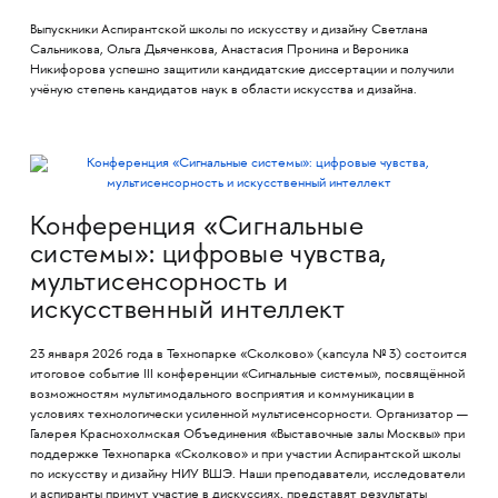
Выпускники Аспирантской школы по искусству и дизайну Светлана
Сальникова, Ольга Дьяченкова, Анастасия Пронина и Вероника
Никифорова успешно защитили кандидатские диссертации и получили
учёную степень кандидатов наук в области искусства и дизайна.
Конференция «Сигнальные
системы»: цифровые чувства,
мультисенсорность и
искусственный интеллект
23 января 2026 года в Технопарке «Сколково» (капсула № 3) состоится
итоговое событие III конференции «Сигнальные системы», посвящённой
возможностям мультимодального восприятия и коммуникации в
условиях технологически усиленной мультисенсорности. Организатор —
Галерея Краснохолмская Объединения «Выставочные залы Москвы» при
поддержке Технопарка «Сколково» и при участии Аспирантской школы
по искусству и дизайну НИУ ВШЭ. Наши преподаватели, исследователи
и аспиранты примут участие в дискуссиях, представят результаты