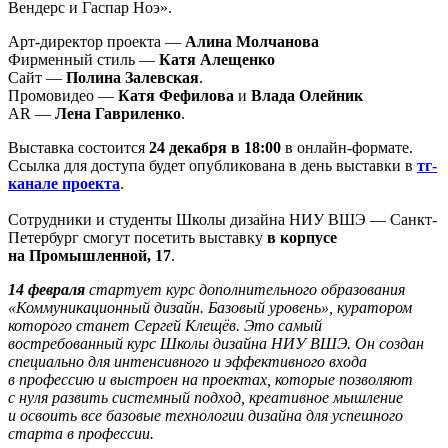
Вендерс и Гаспар Ноэ».
Арт-директор проекта —
Алина Молчанова
Фирменный стиль —
Катя Алещенко
Сайт —
Полина Залевская
.
Промовидео —
Катя Фефилова
и
Влада Олейник
AR —
Лена Гавриленко
.
Выставка состоится
24 декабря в 18:00
в онлайн-формате.
Ссылка для доступа будет опубликована в день выставки в
тг-
канале проекта
.
​​​​​​​Сотрудники и студенты Школы дизайна НИУ ВШЭ — Санкт-
Петербург смогут посетить выставку
в корпусе
на Промышленной, 17
.
14 февраля
стартует курс дополнительного образования
«Коммуникационный дизайн. Базовый уровень», куратором
которого станет Сергей Клещёв. Это самый
востребованный курс Школы дизайна НИУ ВШЭ. Он создан
специально для интенсивного и эффективного входа
в профессию и выстроен на проектах, которые позволяют
с нуля развить системный подход, креативное мышление
и освоить все базовые технологии дизайна для успешного
старта в профессии.