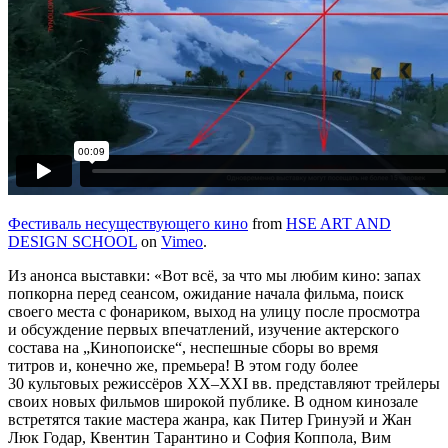
Фестиваль несуществующего кино
from
HSE ART AND
DESIGN SCHOOL
on
Vimeo
.
Из анонса выставки: «Вот всё, за что мы любим кино: запах
попкорна перед сеансом, ожидание начала фильма, поиск
своего места с фонариком, выход на улицу после просмотра
и обсуждение первых впечатлений, изучение актерского
состава на „Кинопоиске“, неспешные сборы во время
титров и, конечно же, премьера! В этом году более
30 культовых режиссёров XX–XXI вв. представляют трейлеры
своих новых фильмов широкой публике. В одном кинозале
встретятся такие мастера жанра, как Питер Гринуэй и Жан
Люк Годар, Квентин Тарантино и София Коппола, Вим