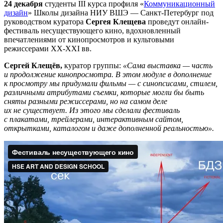
24 декабря
студенты III курса профиля «
Коммуникационный
дизайн
» Школы дизайна НИУ ВШЭ — Санкт-Петербург под
руководством куратора
Сергея Клещева
проведут онлайн-
фестиваль несуществующего кино, вдохновленный
впечатлениями от кинопросмотров и культовыми
режиссерами XX-XXI вв.
Сергей Клещёв,
куратор группы:
«Сама выставка — часть
и продолжение кинопросмотра. В этом модуле в дополнение
к просмотру мы придумали фильмы — с синопсисами, стилем,
различными атрибутами съемки, которые могли бы быть
сняты разными режиссерами, но на самом деле
их не существует. Из этого мы сделали фестиваль
с плакатами, трейлерами, интерактивным сайтом,
открытками, каталогом и даже дополненной реальностью».