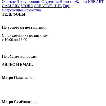
О школе
Поступающим
Студентам
Новости
Журнал
HSE ART
GALLERY
STORE
CREATIVE HUB
Ещё
Современное искусство
ТЕЛЕФОНЫ
+7 499 444-02-84
По вопросам поступления
С понедельника по пятницу
с 10:00 до 18:00
+7
495 621-87-11
По общим вопросам
АДРЕС И EMAIL
Малая Пионерская ул., 12
Метро Павелецкая
Измайловское шоссе, 44с2
Метро Семёновская