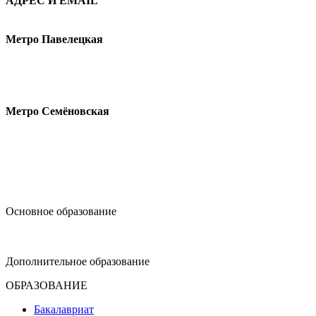
АДРЕС И EMAIL
Малая Пионерская ул., 12
Метро Павелецкая
Измайловское шоссе, 44с2
Метро Семёновская
design@hse.ru
Основное образование
dop-design@hse.ru
Дополнительное образование
ОБРАЗОВАНИЕ
Бакалавриат