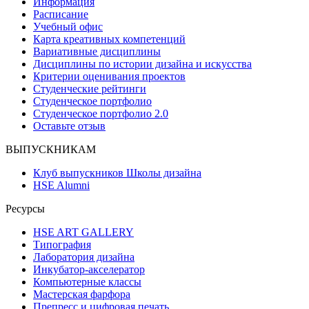
Информация
Расписание
Учебный офис
Карта креативных компетенций
Вариативные дисциплины
Дисциплины по истории дизайна и искусства
Критерии оценивания проектов
Студенческие рейтинги
Студенческое портфолио
Студенческое портфолио 2.0
Оставьте отзыв
ВЫПУСКНИКАМ
Клуб выпускников Школы дизайна
HSE Alumni
Ресурсы
HSE ART GALLERY
Типография
Лаборатория дизайна
Инкубатор-акселератор
Компьютерные классы
Мастерская фарфора
Препресс и цифровая печать