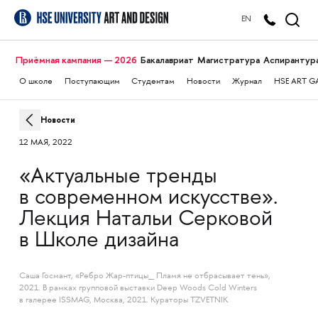
EN
Приёмная кампания — 2026
Бакалавриат
Магистратура
Аспирантур
О школе
Поступающим
Студентам
Новости
Журнал
HSE ART G
Новости
12 МАЯ, 2022
«Актуальные тренды
в современном искусстве».
Лекция Натальи Серковой
в Школе дизайна
Саша Госмант, «Ребро Жар-птицы_ Пламя не отбрасывает тень»,
2021. В рамках групповой выставки Deep Woods Cold Winters
в галерее ISSMAG, Москва, 2021. Кураторы TZVETNIK