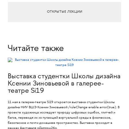
ОТКРЫТЫЕ ЛЕКЦИИ
Читайте также
Выставка студентки Школы дизайна
Ксении Зиновьевой в галерее-
театре Si19
11 мая в галерее-театре Si19 откроется выставка студентки Школы
дизайна НИУ ВШЭ Ксении Зиновьевой /ruleChange enable.error(true). В
проекте художница исследует природу цифровых ошибок, глитчей и
багов, переводя их из пугающей виртуальной среды в физическое,
безопасное и почти домашнее пространство. Выставка проходит в
рамках фестиваля «Диплом26».