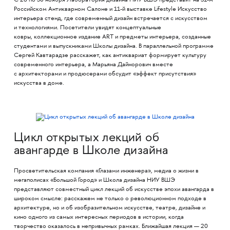
С 26 по 30 ноября Лаборатория дизайна НИУ ВШЭ представит на 51-м
Российском Антикварном Салоне и 11-й выставке Lifestyle Искусство
интерьера стенд, где современный дизайн встречается с искусством
и технологиями. Посетители увидят концептуальные
ковры, коллекционное издание ART и предметы интерьера, созданные
студентами и выпускниками Школы дизайна. В параллельной программе
Сергей Кавтарадзе расскажет, как антиквариат формирует культуру
современного интерьера, а Марьяна Дайнорович вместе
с архитекторами и продюсерами обсудит «эффект присутствия»
искусства в доме.
Цикл открытых лекций об
авангарде в Школе дизайна
Просветительская компания «Глазами инженера», медиа о жизни в
мегаполисах «Большой Город» и Школа дизайна НИУ ВШЭ
представляют совместный цикл лекций об искусстве эпохи авангарда в
широком смысле: расскажем не только о революционном подходе в
архитектуре, но и об изобразительном искусстве, театре, дизайне и
кино одного из самых интересных периодов в истории, когда
творчество оказалось в непривычных рамках. Ближайшая лекция — 20