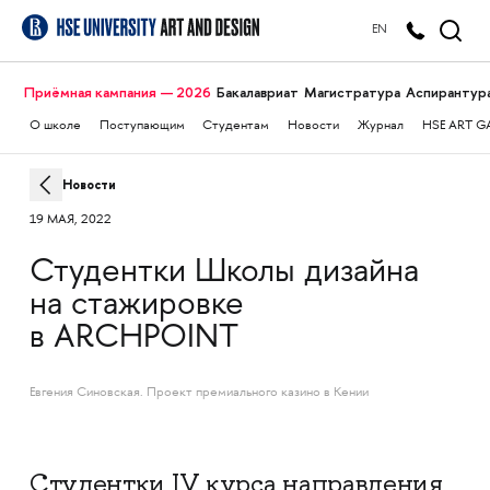
EN
Приёмная кампания — 2026
Бакалавриат
Магистратура
Аспирантур
О школе
Поступающим
Студентам
Новости
Журнал
HSE ART G
Новости
19 МАЯ, 2022
Студентки Школы дизайна
на стажировке
в ARCHPOINT
Евгения Синовская. Проект премиального казино в Кении
Студентки IV курса направления