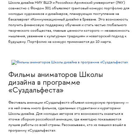
Школа дизайна НИУ ВШЭ и Российско-Армянский университет (РАУ)
совместно с Фондом 301 объявляют грантовый конкурс портфолио для
молодых художников и дизайнеров, планирующих поступление на
бакалавриат «Коммуникационный дизайн» в Ереване. Это возможность
получить финансовую поддержку обучения и стать частью глобального
творческого сообщества, главные ценности которого — независимость
мышления, уважение к культурным традициям и новаторский подход к
будущему. Портфолио на конкурс принимаются до 10 марта.
Фильмы аниматоров Школы
дизайна в программе
«Суздальфеста»
Фестиваль анимации «Суздальфест» объявил конкурсную программу —
и в ней очень много фильмов, сделанных студентами и кураторами
Школы дизайна. Для молодых авторов это возможность оказаться в
«точке сборки» российской анимации, где ежегодно показываются
лучшие работы со всей страны. Рассказываем, кто из «наших» вошёл в
программу «Суздальфеста».