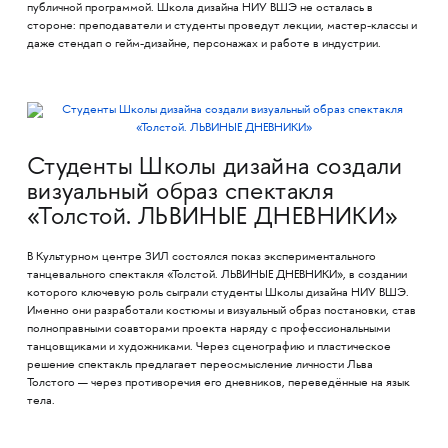
публичной программой. Школа дизайна НИУ ВШЭ не осталась в
стороне: преподаватели и студенты проведут лекции, мастер-классы и
даже стендап о гейм-дизайне, персонажах и работе в индустрии.
Студенты Школы дизайна создали
визуальный образ спектакля
«Толстой. ЛЬВИНЫЕ ДНЕВНИКИ»
В Культурном центре ЗИЛ состоялся показ экспериментального
танцевального спектакля «Толстой. ЛЬВИНЫЕ ДНЕВНИКИ», в создании
которого ключевую роль сыграли студенты Школы дизайна НИУ ВШЭ.
Именно они разработали костюмы и визуальный образ постановки, став
полноправными соавторами проекта наряду с профессиональными
танцовщиками и художниками. Через сценографию и пластическое
решение спектакль предлагает переосмысление личности Льва
Толстого — через противоречия его дневников, переведённые на язык
тела.