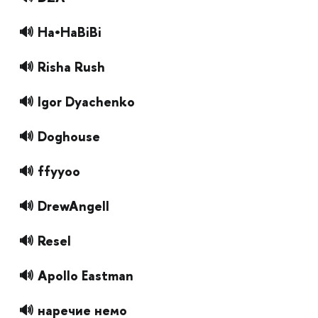
🔊 Ha•HaBiBi
🔊 Risha Rush
🔊 Igor Dyachenko
🔊 Doghouse
🔊 ffyyoo
🔊 DrewAngell
🔊 Resel
🔊 Apollo Eastman
🔊 наречие немо