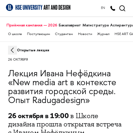
EN
Приёмная кампания — 2026
Бакалавриат
Магистратура
Аспирантур
О школе
Поступающим
Студентам
Новости
Журнал
HSE ART G
Открытые лекции
26 ОКТЯБРЯ
Лекция Ивана Нефёдкина
«New media art в контексте
развития городской среды.
Опыт Radugadesign»
26 октября в 19:00
в Школе
дизайна прошла открытая встреча
с Иваном Нефёдкиным,