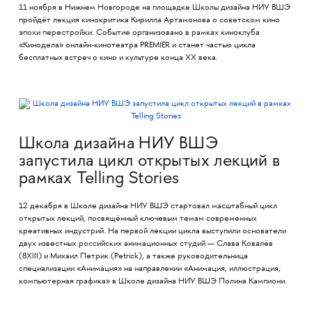
11 ноября в Нижнем Новгороде на площадке Школы дизайна НИУ ВШЭ
пройдёт лекция кинокритика Кирилла Артамонова о советском кино
эпохи перестройки. Событие организовано в рамках киноклуба
«Кинодела» онлайн-кинотеатра PREMIER и станет частью цикла
бесплатных встреч о кино и культуре конца XX века.
Школа дизайна НИУ ВШЭ
запустила цикл открытых лекций в
рамках Telling Stories
12 декабря в Школе дизайна НИУ ВШЭ стартовал масштабный цикл
открытых лекций, посвящённый ключевым темам современных
креативных индустрий. На первой лекции цикла выступили основатели
двух известных российских анимационных студий — Слава Ковалёв
(8XIII) и Михаил Петрик (Petrick), а также руководительница
специализации «Анимация» на направлении «Анимация, иллюстрация,
компьютерная графика» в Школе дизайна НИУ ВШЭ Полина Кампиони.