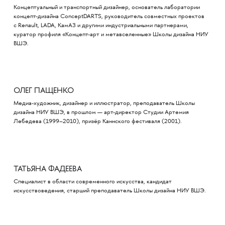
Концептуальный и транспортный дизайнер, основатель лаборатории
концепт-дизайна ConceptDARTS, руководитель совместных проектов
с Renault, LADA, КамАЗ и другими индустриальными партнерами,
куратор профиля «Концепт-арт и метавселенные» Школы дизайна НИУ
ВШЭ.
ОЛЕГ ПАЩЕНКО
Медиа-художник, дизайнер и иллюстратор, преподаватель Школы
дизайна НИУ ВШЭ, в прошлом — арт-директор Студии Артемия
Лебедева (1999–2010), призёр Каннского фестиваля (2001).
ТАТЬЯНА ФАДЕЕВА
Специалист в области современного искусства, кандидат
искусствоведения, старший преподаватель Школы дизайна НИУ ВШЭ.