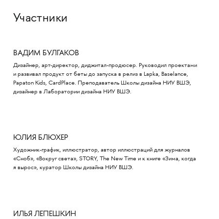
Участники
ВАДИМ БУЛГАКОВ
Дизайнер, арт-директор, диджитал-продюсер. Руководил проектами
и развивал продукт от беты до запуска в релиз в Lapka, Baselance,
Papaton Kids, CardPlace. Преподаватель Школы дизайна НИУ ВШЭ,
дизайнер в Лаборатории дизайна НИУ ВШЭ.
ЮЛИЯ БЛЮХЕР
Художник-график, иллюстратор, автор иллюстраций для журналов
«Сноб», «Вокруг света», STORY, The New Time и к книге «Зима, когда
я вырос», куратор Школы дизайна НИУ ВШЭ.
ИЛЬЯ ЛЕПЕШКИН