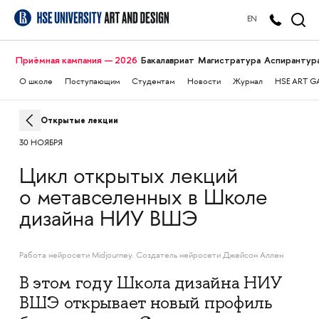
EN
Приёмная кампания — 2026
Бакалавриат
Магистратура
Аспирантур
О школе
Поступающим
Студентам
Новости
Журнал
HSE ART G
Открытые лекции
30 НОЯБРЯ
Цикл открытых лекций
о метавселенных в Школе
дизайна НИУ ВШЭ
Работа нейросети Midjourney. Создатель нейросети Джейсон Аллен
В этом году Школа дизайна НИУ
ВШЭ открывает новый профиль