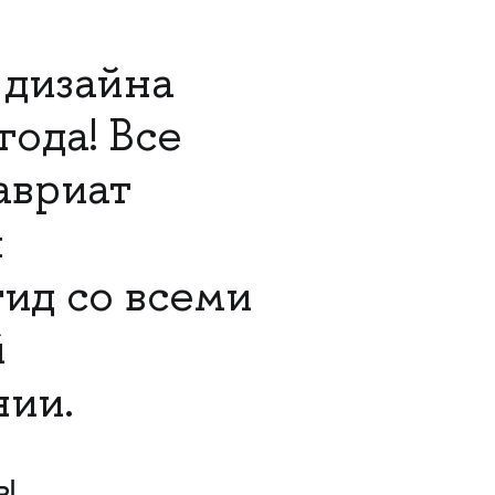
 дизайна
ода! Все
авриат
я
ид со всеми
й
ии.
ы