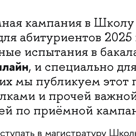
ная кампания в Школу
я абитуриентов 2025 г
ные испытания в бакал
нлайн
, и специально дл
х мы публикуем этот г
ылками и прочей важно
й по приёмной кампан
ступать в магист
ратуру Школ