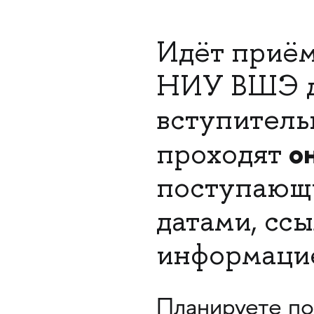
Идёт приём
НИУ ВШЭ дл
вступитель
о
проходят
поступающи
датами, сс
информацие
Планируете по