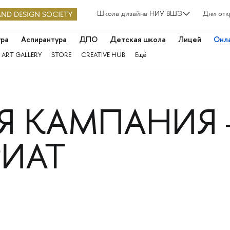
Школа дизайна НИУ ВШЭ
Дни отк
ура
Аспирантура
ДПО
Детская школа
Лицей
Онл
 ART GALLERY
STORE
CREATIVE HUB
Ещё
 КАМПАНИЯ —
РИАТ