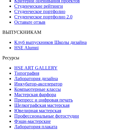
Критерии оценивания проектов
Студенческие рейтинги
Студенческое портфолио
Студенческое портфолио 2.0
Оставьте отзыв
ВЫПУСКНИКАМ
Клуб выпускников Школы дизайна
HSE Alumni
Ресурсы
HSE ART GALLERY
Типография
Лаборатория дизайна
Инкубатор-акселератор
Компьютерные классы
Мастерская фарфора
Препресс и цифровая печать
Шелкографская мастерская
Ювелирная мастерская
Профессиональные фотостудии
Фэшн-мастерские
Лаборатория плаката