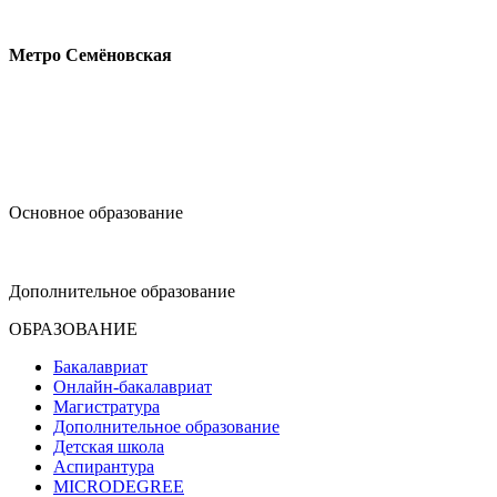
Измайловское шоссе, 44с2
Метро Семёновская
design@hse.ru
Основное образование
dop-design@hse.ru
Дополнительное образование
ОБРАЗОВАНИЕ
Бакалавриат
Онлайн-бакалавриат
Магистратура
Дополнительное образование
Детская школа
Аспирантура
MICRODEGREE