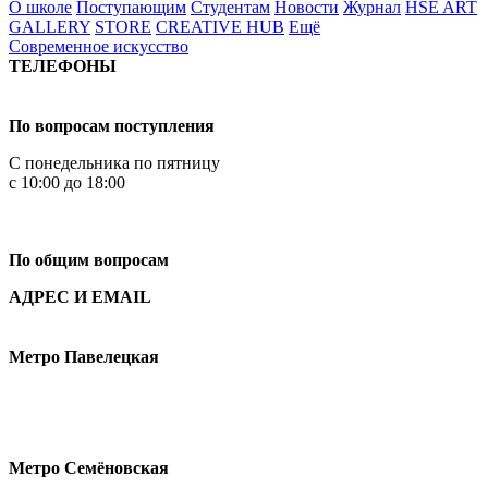
О школе
Поступающим
Студентам
Новости
Журнал
HSE ART
GALLERY
STORE
CREATIVE HUB
Ещё
Современное искусство
ТЕЛЕФОНЫ
+7 499 444-02-84
По вопросам поступления
С понедельника по пятницу
с 10:00 до 18:00
+7
495 621-87-11
По общим вопросам
АДРЕС И EMAIL
Малая Пионерская ул., 12
Метро Павелецкая
Измайловское шоссе, 44с2
Метро Семёновская