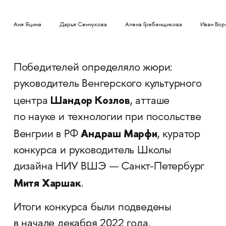
Аня Яцина
Дарья Сенчукова
Алена Гребенщикова
Иван Вор
Победителей определяло жюри:
руководитель Венгерского культурного
Шандор Козлов
центра
, атташе
по науке и технологии при посольстве
Андраш Марфи
Венгрии в РФ
, куратор
конкурса и руководитель Школы
дизайна НИУ ВШЭ — Санкт-Петербург
Митя Харшак
.
Итоги конкурса были подведены
в начале декабря 2022 года.