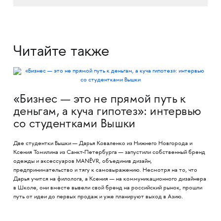
Читайте также
«Бизнес — это не прямой путь к
деньгам, а куча гипотез»: интервью
со студентками Вышки
Две студентки Вышки — Дарья Коваленко из Нижнего Новгорода и
Ксения Томилина из Санкт-Петербурга — запустили собственный бренд
одежды и аксессуаров MANĒVR, объединив дизайн,
предпринимательство и тягу к самовыражению. Несмотря на то, что
Дарья учится на филолога, а Ксения — на коммуникационного дизайнера
в Школе, они вместе вывели свой бренд на российский рынок, прошли
путь от идеи до первых продаж и уже планируют выход в Азию.