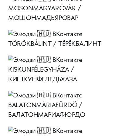
MOSONMAGYARÓVÁR /
МОШОНМАДЬЯРОВАР
TÖRÖKBÁLINT / ТЁРЁКБАЛИНТ
KISKUNFÉLEGYHÁZA /
KИШКУНФЕЛЕДЬХАЗА
BALATONMÁRIAFÜRDŐ /
БАЛАТОНМАРИАФЮРДО