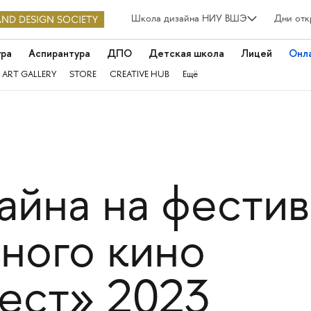
Школа дизайна НИУ ВШЭ
Дни отк
ура
Аспирантура
ДПО
Детская школа
Лицей
Онл
 ART GALLERY
STORE
CREATIVE HUB
Ещё
айна на фести
ного кино
ест» 2023