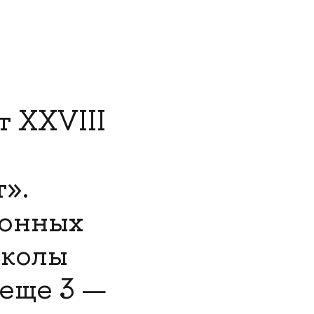
т XXVIII
».
ионных
Школы
 еще 3 —