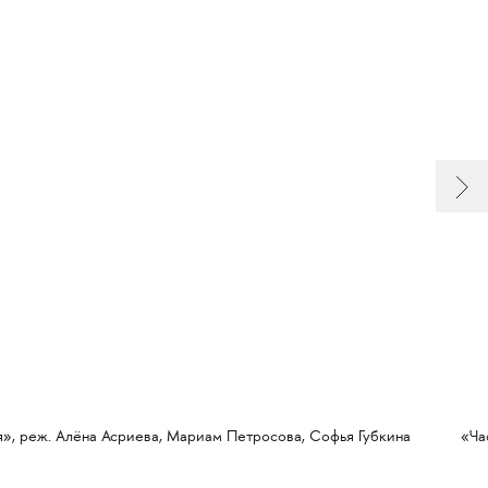
», реж. Алёна Асриева, Мариам Петросова, Софья Губкина
«Ча