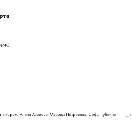
рта
,
амме