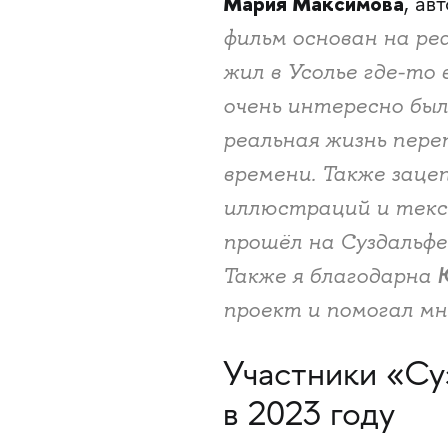
Мария Максимова
, ав
фильм основан на ре
жил в Усолье где-то 
очень интересно бы
реальная жизнь пер
времени. Также зац
иллюстраций и текст
прошёл на Суздальфе
Также я благодарна
проект и помогал мн
Участники «Су
в 2023 году