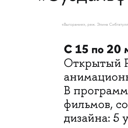
«Выгорание», реж. Элина Сибгатул
С 15 по 20 
Открытый Р
анимационн
В программ
фильмов, с
дизайна: 5 