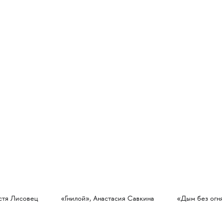
астя Лисовец
«Гнилой», Анастасия Савкина
«Дым без огня