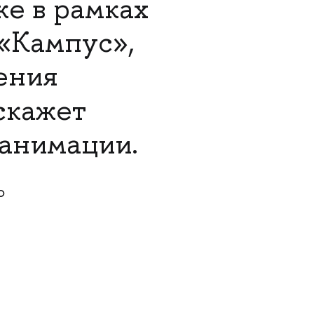
же в рамках
«Кампус»,
ения
скажет
 анимации.
о