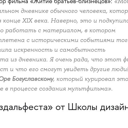
«Мо
тор фильма «Житие братьев-близнецов»:
альном дневнике обычного человека, кото
в конце XIX века. Наверно, это и подкупило
ло работать с материалом, в котором
еплетена с историческими событиями тог
епила искренность и самобытность
а из дневника. Я очень рада, что этот ф
ст и что его смогут увидеть другие люди!
Юре Богуславскому
, который курировал эт
е в процессе создания мультфильма».
здальфеста» от Школы дизай