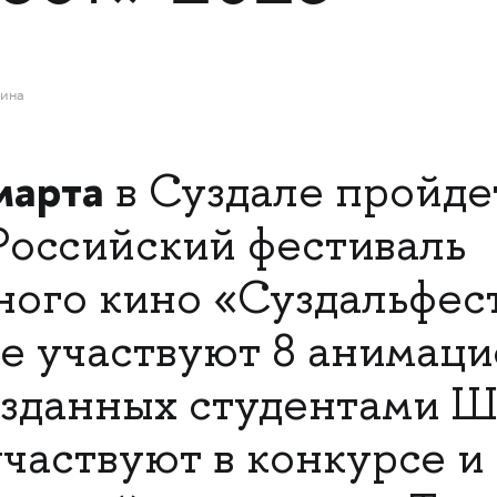
лина
марта
в Суздале пройде
оссийский фестиваль
ого кино «Суздальфест
е участвуют 8 анимац
озданных студентами 
участвуют в конкурсе и