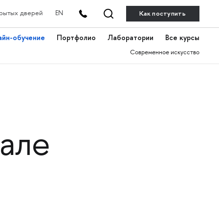
Как поступить
рытых дверей
EN
айн-обучение
Портфолио
Лаборатории
Все курсы
Современное искусство
вале