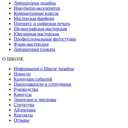
Лаборатория дизайна
Инкубатор-акселератор
Компьютерные классы
Мастерская фарфора
Препресс и цифровая печать
Шелкографская мастерская
Ювелирная мастерская
Профессиональные фотостудии
Фэшн-мастерские
Лаборатория плаката
О ШКОЛЕ
Информация о Школе дизайна
Новости
Календарь событий
Преподаватели и сотрудники
Руководство
Кампусы
Лицензии и дипломы
Структура
Айдентика
Контакты
Отзывы