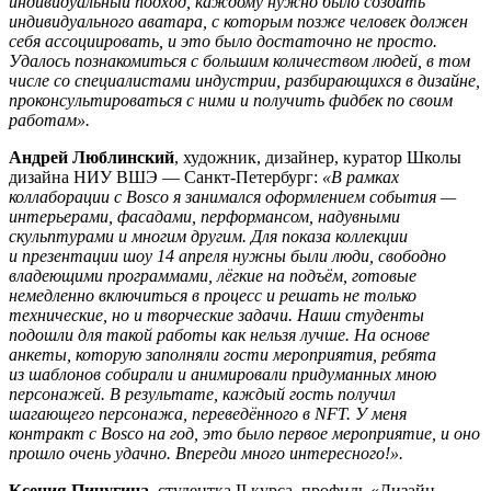
индивидуальный подход, каждому нужно было создать
индивидуального аватара, с которым позже человек должен
себя ассоциировать, и это было достаточно не просто.
Удалось познакомиться с большим количеством людей, в том
числе со специалистами индустрии, разбирающихся в дизайне,
проконсультироваться с ними и получить фидбек по своим
работам».
Андрей Люблинский
, художник, дизайнер, куратор Школы
дизайна НИУ ВШЭ — Санкт-Петербург:
«В рамках
коллаборации с Bosco я занимался оформлением события —
интерьерами, фасадами, перформансом, надувными
скульптурами и многим другим. Для показа коллекции
и презентации шоу 14 апреля нужны были люди, свободно
владеющими программами, лёгкие на подъём, готовые
немедленно включиться в процесс и решать не только
технические, но и творческие задачи. Наши студенты
подошли для такой работы как нельзя лучше. На основе
анкеты, которую заполняли гости мероприятия, ребята
из шаблонов собирали и анимировали придуманных мною
персонажей. В результате, каждый гость получил
шагающего персонажа, переведённого в NFT. У меня
контракт с Bosco на год, это было первое мероприятие, и оно
прошло очень удачно. Впереди много интересного!».
Ксения Пичугина,
студентка II курса, профиль «Дизайн