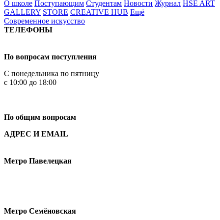
О школе
Поступающим
Студентам
Новости
Журнал
HSE ART
GALLERY
STORE
CREATIVE HUB
Ещё
Современное искусство
ТЕЛЕФОНЫ
+7 499 444-02-84
По вопросам поступления
С понедельника по пятницу
с 10:00 до 18:00
+7
495 621-87-11
По общим вопросам
АДРЕС И EMAIL
Малая Пионерская ул., 12
Метро Павелецкая
Измайловское шоссе, 44с2
Метро Семёновская