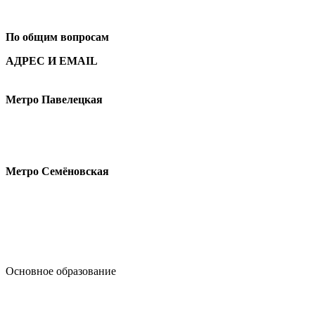
+7
495 621-87-11
По общим вопросам
АДРЕС И EMAIL
Малая Пионерская ул., 12
Метро Павелецкая
Измайловское шоссе, 44с2
Метро Семёновская
design@hse.ru
Основное образование
dop-design@hse.ru