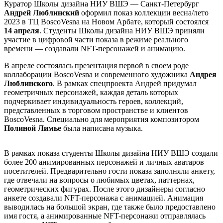
Куратор Школы дизайна НИУ ВШЭ — Санкт-Петербург
Андрей Люблинский
оформил показ коллекции весна/лето
2023 в ТЦ BoscoVesna на Новом Арбате, который состоялся
14 апреля
. Студенты Школы дизайна НИУ ВШЭ приняли
участие в цифровой части показа в режиме реального
времени — создавали NFT-персонажей и анимацию.
В апреле состоялась презентация первой в своем роде
коллаборации BoscoVesna и современного художника
Андрея
Люблинского
. В рамках спецпроекта Андрей придумал
геометричных персонажей, каждая деталь которых
подчеркивает индивидуальность героев, коллекций,
представленных в торговом пространстве и клиентов
BoscoVesna. Специально для мероприятия композитором
Полиной Лимье
была написана музыка.
В рамках показа студенты Школы дизайна НИУ ВШЭ создали
более 200 анимированных персонажей и личных аватаров
посетителей. Предварительно гости показа заполняли анкету,
где отвечали на вопросы о любимых цветах, паттернах,
геометрических фигурах. После этого дизайнеры согласно
анкете создавали NFT-персонажа с анимацией. Анимация
выводилась на большой экран, где также было предоставлено
имя гостя, а анимированные NFT-персонажи отправлялась