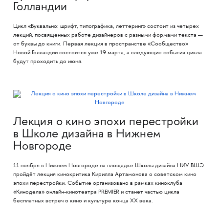
Голландии
Цикл «Буквально: шрифт, типографика, леттеринг» состоит из четырех
лекций, посвященных работе дизайнеров с разными формами текста —
от буквы до книги. Первая лекция в пространстве «Сообщество»
Новой Голландии состоится уже 19 марта, а следующие события цикла
будут проходить до июня.
Лекция о кино эпохи перестройки
в Школе дизайна в Нижнем
Новгороде
11 ноября в Нижнем Новгороде на площадке Школы дизайна НИУ ВШЭ
пройдёт лекция кинокритика Кирилла Артамонова о советском кино
эпохи перестройки. Событие организовано в рамках киноклуба
«Кинодела» онлайн-кинотеатра PREMIER и станет частью цикла
бесплатных встреч о кино и культуре конца XX века.