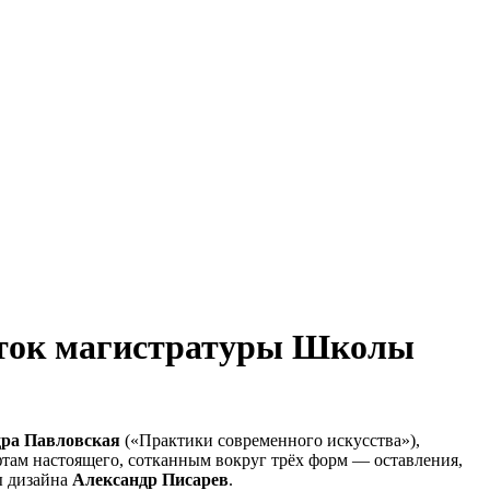
енток магистратуры Школы
дра Павловская
(«Практики современного искусства»),
ам настоящего, сотканным вокруг трёх форм — оставления,
ы дизайна
Александр Писарев
.