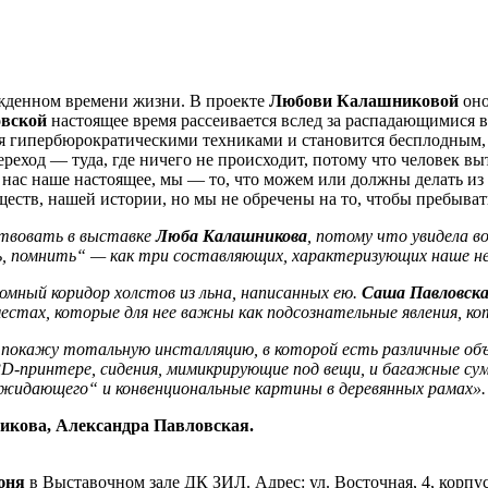
жденном времени жизни. В проекте
Любови Калашниковой
он
овской
настоящее время рассеивается вслед за распадающимися 
я гипербюрократическими техниками и становится бесплодным, 
переход — туда, где ничего не происходит, потому что человек 
 нас наше настоящее, мы — то, что можем или должны делать из
ств, нашей истории, но мы не обречены на то, чтобы пребыват
ствовать в выставке
Люба Калашникова
, потому что увидела в
, помнить“ — как три составляющих, характеризующих наше не
омный коридор холстов из льна, написанных ею.
Саша Павловск
естах, которые для нее важны как подсознательные явления, ко
я покажу тотальную инсталляцию, в которой есть различные объ
3D-принтере, сидения, мимикрирующие под вещи, и багажные су
ожидающего“ и конвенциональные картины в деревянных рамах».
кова, Александра Павловская.
июня
в Выставочном зале ДК ЗИЛ. Адрес: ул. Восточная, 4, корпу