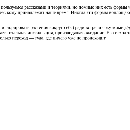
пользуемся рассказами и теориями, но помимо них есть формы ч
вуем, кому принадлежит наше время. Иногда эти формы воплоща
а игнорировать растения вокруг себя) ради встречи с жуткими
Др
яет тотальная инсталляция, производящая ожидание. Его исход т
лько переход — туда, где ничего уже не происходит.