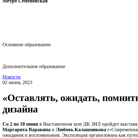
Метро Семёновская
design@hse.ru
Основное образование
dop-design@hse.ru
Дополнительное образование
Новости
02 июня, 2023
«Оставлять, ожидать, помнит
дизайна
Со 2 по 18 июня
в Выставочном зале ДК ЗИЛ пройдет выстав
Маргарита Варакина
и
Любовь Калашникова
(«Современная
ожидания и воспоминания. Экспозиция организована как путе