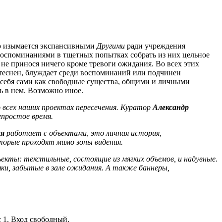
о изымается экспансивными
Другими
ради учреждения
воспоминаниями в тщетных попытках собрать из них цельное
не принося ничего кроме тревоги ожидания. Во всех этих
вытеснен, блуждает среди воспоминаний или подчинен
 себя сами как свободные существа, общими и личными
ь в нем. Возможно иное.
о всех наших проектах пересечения. Куратор
Александр
простое время.
ая
работает с объектами, это личная история,
торые проходят мимо зоны видения.
екты: текстильные, состоящие из мягких объемов, и надувные.
мки, забытые в зале ожидания. А также баннеры,
с 1. Вход свободный.