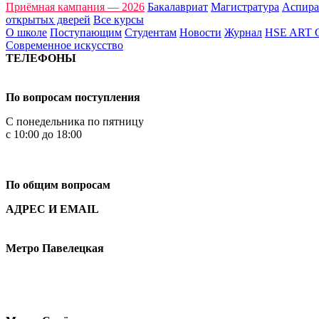
Приёмная кампания — 2026
Бакалавриат
Магистратура
Аспира
открытых дверей
Все курсы
О школе
Поступающим
Студентам
Новости
Журнал
HSE ART
Современное искусство
ТЕЛЕФОНЫ
+7 499 444-02-84
По вопросам поступления
С понедельника по пятницу
с 10:00 до 18:00
+7
495 621-87-11
По общим вопросам
АДРЕС И EMAIL
Малая Пионерская ул., 12
Метро Павелецкая
Измайловское шоссе, 44с2