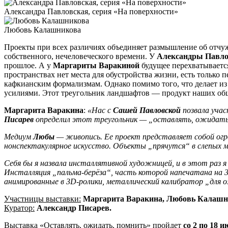
Александра Павловская, серия «На поверхности»
Любовь Калашникова
Проекты при всех различиях объединяет размышление об отчу
собственного, нечеловеческого времени. У
Александры Павл
прошлое. А у
Маргариты Варакиной
будущее перехватываетс
пространствах нет места для обустройства жизни, есть только 
кафкианским формализмам. Однако помимо того, что делает из
усилиями. Этот треугольник ландшафтов — продукт наших обще
Маргарита Варакина
:
«Нас с
Сашей Павловской
позвала уча
Писарев
определил этот треугольник — „оставлять, ожидать
Медиум
Любы
— живопись. Ее проект представляет собой огр
нонспектакулярное искусство. Объекты „прячутся“ в слепых м
Себя бы я назвала инсталлятивной художницей, и в этот раз 
Инсталляция „пальма-берёза“, часть которой напечатана на 
анимированные в 3D-ролики, металлический калибратор „для 
Участницы выставки:
Маргарита Варакина, Любовь Калашни
Куратор:
Александр Писарев.
Выставка «Оставлять, ожидать, помнить» пройдет
со 2 по 18 