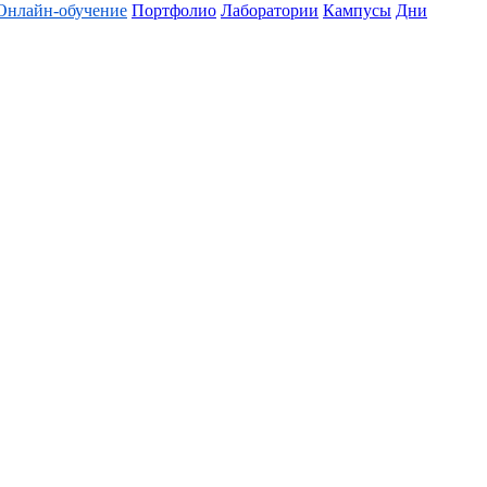
Онлайн-обучение
Портфолио
Лаборатории
Кампусы
Дни