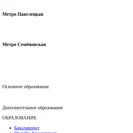
Малая Пионерская ул., 12
Метро Павелецкая
Измайловское шоссе, 44с2
Метро Семёновская
design@hse.ru
Основное образование
dop-design@hse.ru
Дополнительное образование
ОБРАЗОВАНИЕ
Бакалавриат