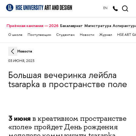
EN
Приёмная кампания — 2026
Бакалавриат
Магистратура
Аспирантур
О школе
Поступающим
Студентам
Новости
Журнал
HSE ART G
Новости
03 ИЮНЯ, 2023
Большая вечеринка лейбла
tsarapka в пространстве поле
3 июня
в креативном пространстве
«поле» пройдет День рождения
молодого коммьюнити tsarapka.