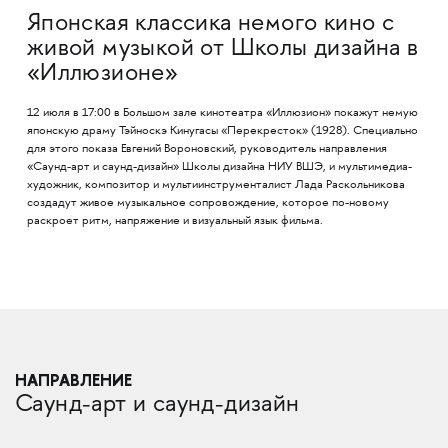
Японская классика немого кино с
живой музыкой от Школы дизайна в
«Иллюзионе»
12 июля в 17:00 в Большом зале кинотеатра «Иллюзион» покажут немую
японскую драму Тэйноскэ Кинугасы «Перекресток» (1928). Специально
для этого показа Евгений Вороновский, руководитель направления
«Саунд-арт и саунд-дизайн» Школы дизайна НИУ ВШЭ, и мультимедиа-
художник, композитор и мультиинструменталист Лада Раскольникова
создадут живое музыкальное сопровождение, которое по-новому
раскроет ритм, напряжение и визуальный язык фильма.
НАПРАВЛЕНИЕ
Саунд-арт и саунд-дизайн