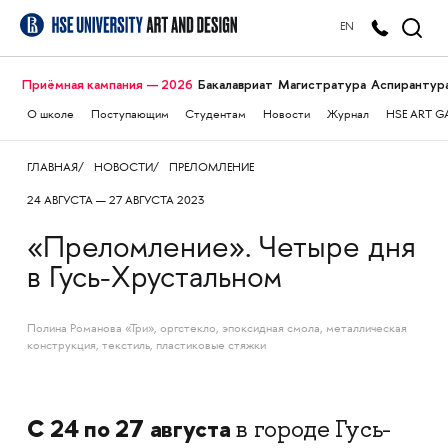
EN
Приёмная кампания — 2026
Бакалавриат
Магистратура
Аспирантур
О школе
Поступающим
Студентам
Новости
Журнал
HSE ART G
ГЛАВНАЯ
НОВОСТИ
ПРЕЛОМЛЕНИЕ
24 АВГУСТА — 27 АВГУСТА 2023
«Преломление». Четыре дня
в Гусь-Хрустальном
Полина Романова «Три», оргстекло, эпоксидная смола, металлическая
конструкция, текстиль, пластиковые стяжки
С 24 по 27 августа
в городе Гусь-