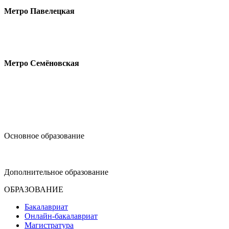
Метро Павелецкая
Измайловское шоссе, 44с2
Метро Семёновская
design@hse.ru
Основное образование
dop-design@hse.ru
Дополнительное образование
ОБРАЗОВАНИЕ
Бакалавриат
Онлайн-бакалавриат
Магистратура