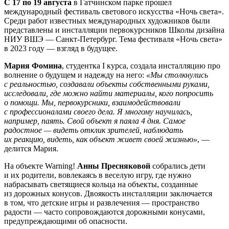
С 17 по 19 августа
в Гатчинском парке прошел
международный фестиваль светового искусства «Ночь света».
Среди работ известных международных художников были
представлены и инсталляции первокурсников Школы дизайна
НИУ ВШЭ — Санкт-Петербург. Тема фестиваля «Ночь света»
в 2023 году — взгляд в будущее.
Мария Фомина
, студентка I курса, создала инсталляцию про
волнение о будущем и надежду на него:
«Мы столкнулись
с реальностью, создавали объекты собственными руками,
исследовали, где можно найти материалы, кого попросить
о помощи. Мы, первокурсники, взаимодействовали
с профессионалами своего дела. Я многому научилась,
например, паять. Свой объект я паяла 4 дня. Самое
радостное — видеть отклик зрителей, наблюдать
их реакцию, видеть, как объект живет своей жизнью»
, —
делится Мария.
На объекте Warning!
Анны Пресняковой
собрались дети
и их родители, вовлекаясь в веселую игру, где нужно
набрасывать светящиеся кольца на объекты, созданные
из дорожных конусов. Двоякость инсталляции заключается
в том, что детские игры и развлечения — пространство
радости — часто сопровождаются дорожными конусами,
предупреждающими об опасности.