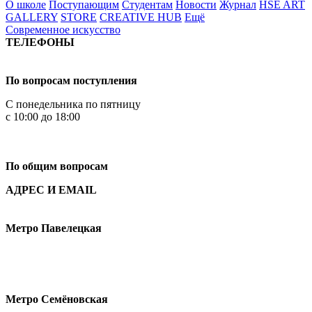
О школе
Поступающим
Студентам
Новости
Журнал
HSE ART
GALLERY
STORE
CREATIVE HUB
Ещё
Современное искусство
ТЕЛЕФОНЫ
+7 499 444-02-84
По вопросам поступления
С понедельника по пятницу
с 10:00 до 18:00
+7
495 621-87-11
По общим вопросам
АДРЕС И EMAIL
Малая Пионерская ул., 12
Метро Павелецкая
Измайловское шоссе, 44с2
Метро Семёновская