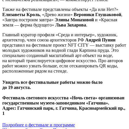
Также на фестивале представлены объекты «Да или Нет?»
Елизаветы Кроль
, «Древо жизни»
Вероники Глушаковой
,
«Завтра построим завтра»
Элины Монаховой
и «Красная
земля — ферма будущего»
Льва Захарова
.
Главный куратор профиля «Среда и интерьер», художник,
архитектор, член союза архитекторов РФ
Андрей Пунин
представил на фестивале проект NFT CITY — выставку работ
молодых художников на водной глади Карпина пруда. Это
специально созданный масштабный арт-объект на воде,
на который транслируется цифровое искусство. Про авторов
работ можно узнать больше, если отсканировать QR коды,
расположенные рядом на стенде.
Увидеть все фестивальные работы можно было
до 19 августа.
Фестиваль светового искусства «Ночь света» организован
государственным музеем-заповедником «Гатчина».
Адрес: Гатчинский парк, г. Гатчина, Красноармейский пр.,
1
Подробнее о фестивале и программе