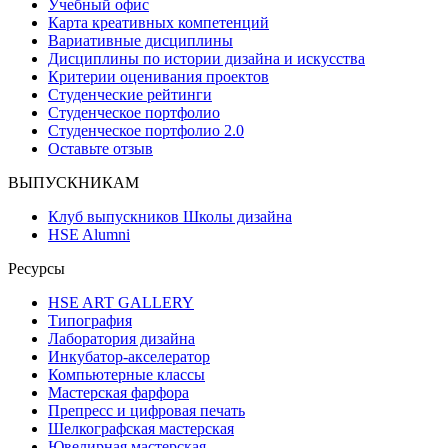
Учебный офис
Карта креативных компетенций
Вариативные дисциплины
Дисциплины по истории дизайна и искусства
Критерии оценивания проектов
Студенческие рейтинги
Студенческое портфолио
Студенческое портфолио 2.0
Оставьте отзыв
ВЫПУСКНИКАМ
Клуб выпускников Школы дизайна
HSE Alumni
Ресурсы
HSE ART GALLERY
Типография
Лаборатория дизайна
Инкубатор-акселератор
Компьютерные классы
Мастерская фарфора
Препресс и цифровая печать
Шелкографская мастерская
Ювелирная мастерская