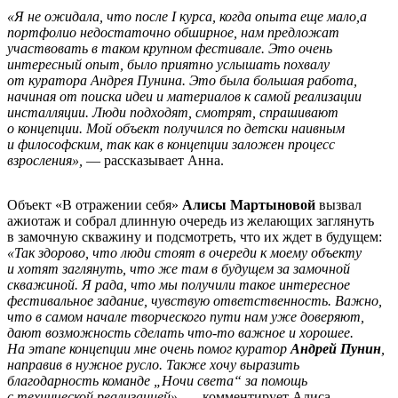
«Я не ожидала, что после I курса, когда опыта еще мало,а
портфолио недостаточно обширное, нам предложат
участвовать в таком крупном фестивале. Это очень
интересный опыт, было приятно услышать похвалу
от куратора Андрея Пунина. Это была большая работа,
начиная от поиска идеи и материалов к самой реализации
инсталляции. Люди подходят, смотрят, спрашивают
о концепции. Мой объект получился по детски наивным
и философским, так как в концепции заложен процесс
взросления»,
— рассказывает Анна.
Объект «В отражении себя»
Алисы Мартыновой
вызвал
ажиотаж и собрал длинную очередь из желающих заглянуть
в замочную скважину и подсмотреть, что их ждет в будущем:
«Так здорово, что люди стоят в очереди к моему объекту
и хотят заглянуть, что же там в будущем за замочной
скважиной. Я рада, что мы получили такое интересное
фестивальное задание, чувствую ответственность. Важно,
что в самом начале творческого пути нам уже доверяют,
дают возможность сделать что-то важное и хорошее.
На этапе концепции мне очень помог куратор
Андрей Пунин
,
направив в нужное русло. Также хочу выразить
благодарность команде „Ночи света“ за помощь
с технической реализацией»
, — комментирует Алиса.