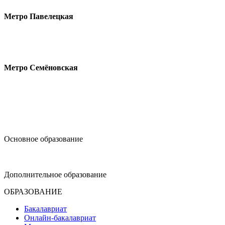
Метро Павелецкая
Измайловское шоссе, 44с2
Метро Семёновская
design@hse.ru
Основное образование
dop-design@hse.ru
Дополнительное образование
ОБРАЗОВАНИЕ
Бакалавриат
Онлайн-бакалавриат