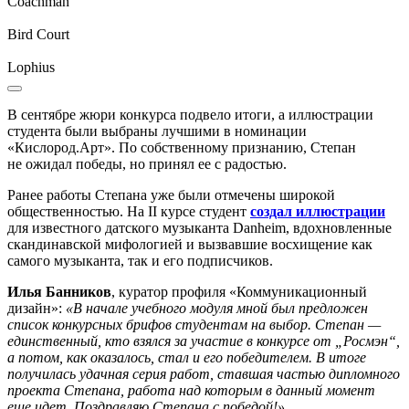
Coachman
Bird Court
Lophius
В сентябре жюри конкурса подвело итоги, а иллюстрации
студента были выбраны лучшими в номинации
«Кислород.Арт». По собственному признанию, Степан
не ожидал победы, но принял ее с радостью.
Ранее работы Степана уже были отмечены широкой
общественностью. На II курсе студент
создал иллюстрации
для известного датского музыканта Danheim, вдохновленные
скандинавской мифологией и вызвавшие восхищение как
самого музыканта, так и его подписчиков.
Илья Банников
, куратор профиля «Коммуникационный
дизайн»:
«В начале учебного модуля мной был предложен
список конкурсных брифов студентам на выбор. Степан —
единственный, кто взялся за участие в конкурсе от „Росмэн“,
а потом, как оказалось, стал и его победителем. В итоге
получилась удачная серия работ, ставшая частью дипломного
проекта Степана, работа над которым в данный момент
еще идет. Поздравляю Степана с победой!».