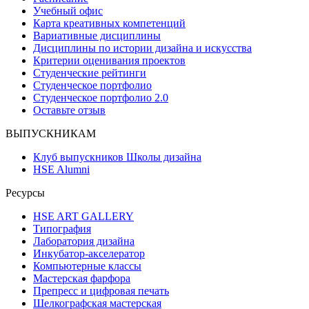
Учебный офис
Карта креативных компетенций
Вариативные дисциплины
Дисциплины по истории дизайна и искусства
Критерии оценивания проектов
Студенческие рейтинги
Студенческое портфолио
Студенческое портфолио 2.0
Оставьте отзыв
ВЫПУСКНИКАМ
Клуб выпускников Школы дизайна
HSE Alumni
Ресурсы
HSE ART GALLERY
Типография
Лаборатория дизайна
Инкубатор-акселератор
Компьютерные классы
Мастерская фарфора
Препресс и цифровая печать
Шелкографская мастерская