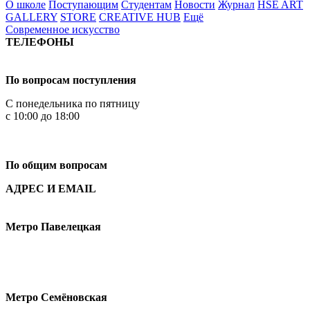
О школе
Поступающим
Студентам
Новости
Журнал
HSE ART
GALLERY
STORE
CREATIVE HUB
Ещё
Современное искусство
ТЕЛЕФОНЫ
+7 499 444-02-84
По вопросам поступления
С понедельника по пятницу
с 10:00 до 18:00
+7
495 621-87-11
По общим вопросам
АДРЕС И EMAIL
Малая Пионерская ул., 12
Метро Павелецкая
Измайловское шоссе, 44с2
Метро Семёновская