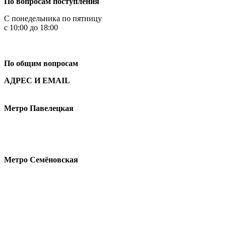
По вопросам поступления
С понедельника по пятницу
с 10:00 до 18:00
+7
495 621-87-11
По общим вопросам
АДРЕС И EMAIL
Малая Пионерская ул., 12
Метро Павелецкая
Измайловское шоссе, 44с2
Метро Семёновская
design@hse.ru