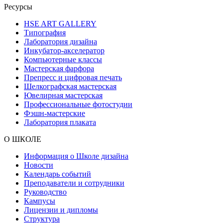
Ресурсы
HSE ART GALLERY
Типография
Лаборатория дизайна
Инкубатор-акселератор
Компьютерные классы
Мастерская фарфора
Препресс и цифровая печать
Шелкографская мастерская
Ювелирная мастерская
Профессиональные фотостудии
Фэшн-мастерские
Лаборатория плаката
О ШКОЛЕ
Информация о Школе дизайна
Новости
Календарь событий
Преподаватели и сотрудники
Руководство
Кампусы
Лицензии и дипломы
Структура