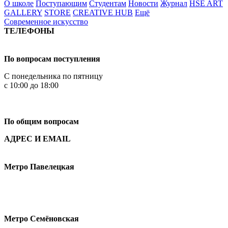
О школе
Поступающим
Студентам
Новости
Журнал
HSE ART
GALLERY
STORE
CREATIVE HUB
Ещё
Современное искусство
ТЕЛЕФОНЫ
+7 499 444-02-84
По вопросам поступления
С понедельника по пятницу
с 10:00 до 18:00
+7
495 621-87-11
По общим вопросам
АДРЕС И EMAIL
Малая Пионерская ул., 12
Метро Павелецкая
Измайловское шоссе, 44с2
Метро Семёновская