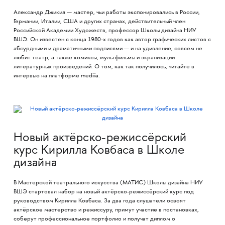
Александр Джикия — мастер, чьи работы экспонировались в России,
Германии, Италии, США и других странах, действительный член
Российской Академии Художеств, профессор Школы дизайна НИУ
ВШЭ. Он известен с конца 1980-х годов как автор графических листов с
абсурдными и драматичными подписями — и на удивление, совсем не
любит театр, а также комиксы, мультфильмы и экранизации
литературных произведений. О том, как так получилось, читайте в
интервью на платформе mediiia.
Новый актёрско-режиссёрский
курс Кирилла Ковбаса в Школе
дизайна
В Мастерской театрального искусства (МАТИС) Школы дизайна НИУ
ВШЭ стартовал набор на новый актёрско-режиссёрский курс под
руководством Кирилла Ковбаса. За два года слушатели освоят
актёрское мастерство и режиссуру, примут участие в постановках,
соберут профессиональное портфолио и получат диплом о