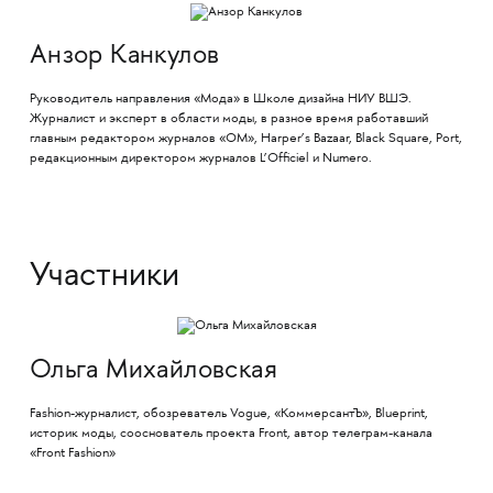
Анзор Канкулов
Руководитель направления «Мода» в Школе дизайна НИУ ВШЭ.
Журналист и эксперт в области моды, в разное время работавший
главным редактором журналов «ОМ», Harper’s Bazaar, Black Square, Port,
редакционным директором журналов L’Officiel и Numero.
Участники
Ольга Михайловская
Fashion-журналист, обозреватель Vogue, «КоммерсантЪ», Blueprint,
историк моды, сооснователь проекта Front, автор телеграм-канала
«Front Fashion»