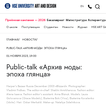
EN
Приёмная кампания — 2026
Бакалавриат
Магистратура
Аспирантур
О школе
Поступающим
Студентам
Новости
Журнал
HSE ART G
ГЛАВНАЯ
НОВОСТИ
PUBLIC-TALK «АРХИВ МОДЫ: ЭПОХА ГЛЯНЦА»
01 НОЯБРЯ 2023, 19:00
Public-talk «Архив моды:
эпоха глянца»
Harper’s Bazaar Russia December 2003 «Blizzard». Photographer:
Vladimir Fridkes. The editor-in-chief: Shakhri Amirkhanova. Fashion editor:
Alena Isaeva. Fashion editor’s assistant: Anna Bliznuk. Models: Laura
Golovanova (Grace Models), Ekaterina Boki (Viva), Ekaterina Kovalenko
(Idole). Hair: Oskar Merkaldi. Make-up: Nataliya Sidelnikova.