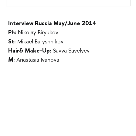
Interview Russia May/June 2014
Ph:
Nikolay Biryukov
St:
Mikael Baryshnikov
Hair& Make-Up:
Savva Savelyev
M:
Anastasia Ivanova