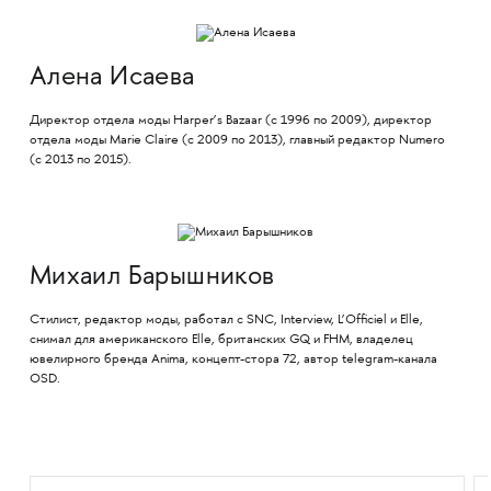
Алена Исаева
Директор отдела моды Harper’s Bazaar (с 1996 по 2009), директор
отдела моды Marie Claire (с 2009 по 2013), главный редактор Numero
(с 2013 по 2015).
Михаил Барышников
Стилист, редактор моды, работал с SNC, Interview, L’Officiel и Elle,
снимал для американского Elle, британских GQ и FHM, владелец
ювелирного бренда Anima, концепт-стора 72, автор telegram-канала
OSD.