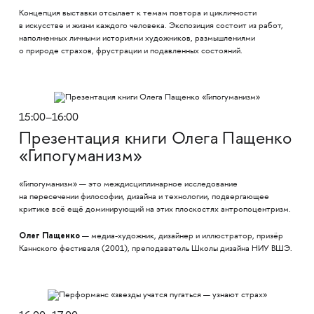
Концепция выставки отсылает к темам повтора и цикличности
в искусстве и жизни каждого человека. Экспозиция состоит из работ,
наполненных личными историями художников, размышлениями
о природе страхов, фрустрации и подавленных состояний.
15:00–16:00
Презентация книги Олега Пащенко
«Гипогуманизм»
«Гипогуманизм» — это междисциплинарное исследование
на пересечении философии, дизайна и технологии, подвергающее
критике всё ещё доминирующий на этих плоскостях антропоцентризм.
Олег Пащенко
— медиа-художник, дизайнер и иллюстратор, призёр
Каннского фестиваля (2001), преподаватель Школы дизайна НИУ ВШЭ.