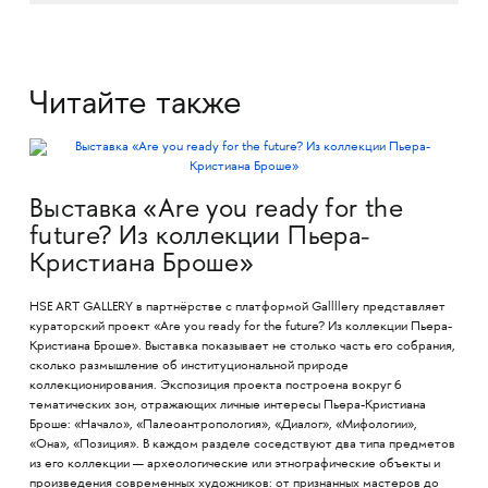
Читайте также
Выставка «Are you ready for the
future? Из коллекции Пьера-
Кристиана Броше»
HSE ART GALLERY в партнёрстве с платформой Gallllery представляет
кураторский проект «Are you ready for the future? Из коллекции Пьера-
Кристиана Броше». Выставка показывает не столько часть его собрания,
сколько размышление об институциональной природе
коллекционирования. Экспозиция проекта построена вокруг 6
тематических зон, отражающих личные интересы Пьера-Кристиана
Броше: «Начало», «Палеоантропология», «Диалог», «Мифологии»,
«Она», «Позиция». В каждом разделе соседствуют два типа предметов
из его коллекции — археологические или этнографические объекты и
произведения современных художников: от признанных мастеров до