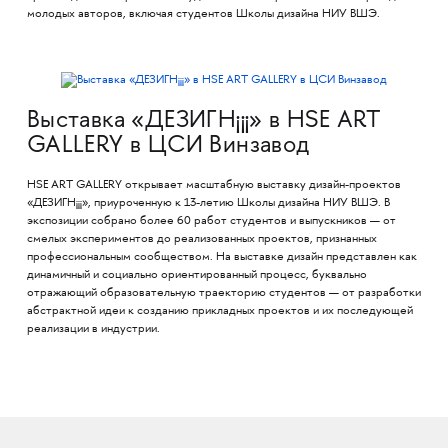
молодых авторов, включая студентов Школы дизайна НИУ ВШЭ.
Выставка «ДЕЗИГН¡¡¡» в HSE ART
GALLERY в ЦСИ Винзавод
HSE ART GALLERY открывает масштабную выставку дизайн-проектов
«ДЕЗИГН¡¡¡», приуроченную к 13-летию Школы дизайна НИУ ВШЭ. В
экспозиции собрано более 60 работ студентов и выпускников — от
смелых экспериментов до реализованных проектов, признанных
профессиональным сообществом. На выставке дизайн представлен как
динамичный и социально ориентированный процесс, буквально
отражающий образовательную траекторию студентов — от разработки
абстрактной идеи к созданию прикладных проектов и их последующей
реализации в индустрии.