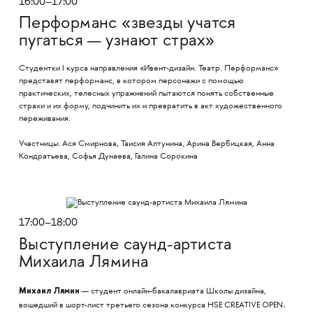
16:00–17:00
Перформанс «звезды учатся
пугаться — узнают страх»
Студентки I курса направления «Ивент-дизайн. Театр. Перформанс»
представят перформанс, в котором персонажи с помощью
практических, телесных упражнений пытаются понять собственные
страхи и их форму, подчинить их и превратить в акт художественного
переживания.
Участницы: Ася Смирнова, Таисия Алтунина, Арина Вербицкая, Анна
Кондратьева, Софья Дунаева, Галина Сорокина
17:00–18:00
Выступление саунд-артиста
Михаила Лямина
Михаил Лямин
— студент онлайн-бакалавриата Школы дизайна,
.
вошедший в шорт-лист третьего сезона конкурса HSE CREATIVE OPEN