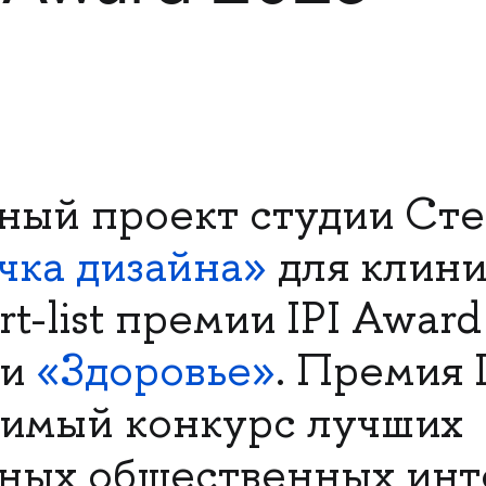
ный проект студии Ст
чка дизайна»
для клини
rt-list премии IPI Award
ии
«Здоровье»
. Премия 
симый конкурс лучших
ных общественных инт