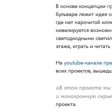
В основе концепции
п
бульваре лежит идея о
где нет нарочитой ил
нивелируется возможно
светодиодными светиль
этажа, играть и читат
На
youtube-канале пр
всех проектов, вышедш
«В этом проекте мы
и монохромную серь
проекта.