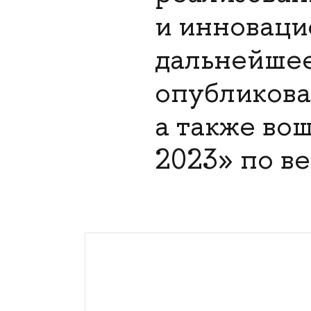
и инновац
дальнейшее
опубликован
а также во
2023» по в