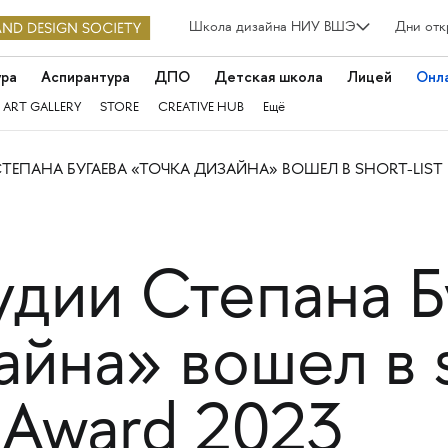
Школа дизайна НИУ ВШЭ
Дни отк
ура
Аспирантура
ДПО
Детская школа
Лицей
Онл
 ART GALLERY
STORE
CREATIVE HUB
Ещё
ЕПАНА БУГАЕВА «ТОЧКА ДИЗАЙНА» ВОШЕЛ В SHORT-LIST П
удии Степана Б
айна» вошел в sh
 Award 2023