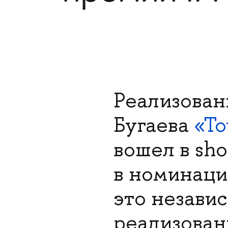
Реализован
Бугаева
«То
вошел в sho
в номинац
это незави
реализован