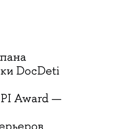
епана
ки DocDeti
IPI Award —
ерьеров