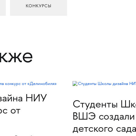
КОНКУРСЫ
акже
зайна НИУ
Студенты Шк
с от
ВШЭ создали
детского сад