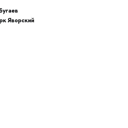
Бугаев
рк Яворский