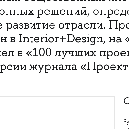
ионных решений, опре
 развитие отрасли. Пр
 в Interior+Design, на 
шел в «100 лучших прое
ерсии журнала «Проект
С
Р