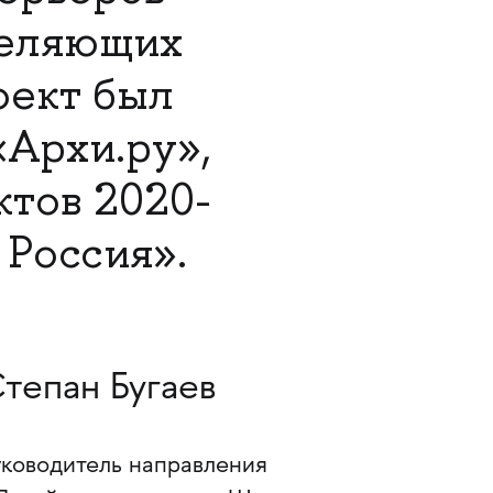
деляющих
оект был
«Архи.ру»,
ктов 2020-
 Россия».
тепан Бугаев
уководитель направления