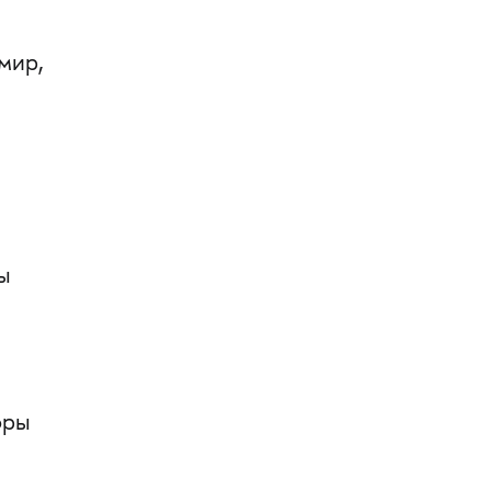
мир,
ы
оры