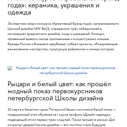
года»: керамика, украшения и
одежда
Экспертное жюри конкурса «Креативный бренд года», организованного
Школой дизайна НИУ ВШЭ, определило трёх победителей в
номинациях предметного дизайна, моды и украшений. Конкурс,
призванный выявить самые оригинальные и концептуально сильные
бренды России и ближнего зарубежья, собрал проекты, объединяющие
ремесленное мастерство, культурную рефлексию и личную историю.
Рыцари и белый цвет: как прошёл
модный показ первокурсников
петербургской Школы дизайна
15 марта в Канатном цехе Питерской Вышки состоялся белый показ —
традиционный этап обучения на I курсе профиля «Дизайн одежды»,
подводящий итоги первых трёх модулей. Показ прошёл в рамках Дня
открытых дверей Школы дизайна — его гостями стали будущие