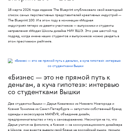
18 марта 2026 года издание The Blueprint опубликовало свой ежегодный
список самых перспективных представителей креативных индустрий —
The Blueprint 100. И в этом году в номинации «Модная
индустрия» пятеро из девяти участников — выпускники и студенты
направления «Мода» Школы дизайна НИУ ВШЭ. Это уже шестой год
подряд, когда имена наших студентов и выпускников можно увидеть в
этом престижном рейтинге.
«Бизнес — это не прямой путь к
деньгам, а куча гипотез»: интервью
со студентками Вышки
Две студентки Вышки — Дарья Коваленко из Нижнего Новгорода и
Ксения Томилина из Санкт-Петербурга — запустили собственный бренд
одежды и аксессуаров MANĒVR, объединив дизайн,
предпринимательство и тягу к самовыражению. Несмотря на то, что
Дарья учится на филолога, а Ксения — на коммуникационного дизайнера
в Школе, они вместе вывели свой бренд на российский рынок, прошли